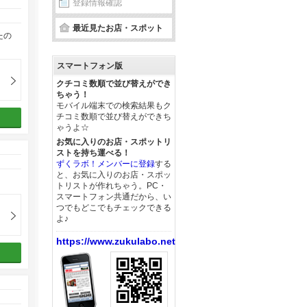
登録情報確認
最近見たお店・スポット
たの
スマートフォン版
クチコミ数順で並び替えができ
ちゃう！
モバイル端末での検索結果もク
チコミ数順で並び替えができち
ゃうよ☆
お気に入りのお店・スポットリ
ストを持ち運べる！
ずくラボ！メンバーに登録
する
と、お気に入りのお店・スポッ
トリストが作れちゃう。PC・
スマートフォン共通だから、い
つでもどこでもチェックできる
よ♪
https://www.zukulabo.net/