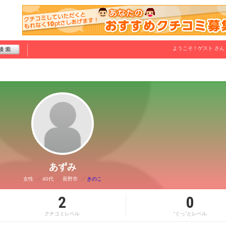
ようこそ！
ゲスト
さん
あずみ
女性
40代
長野市
きのこ
2
0
クチコミレベル
“ぐっ”とレベル