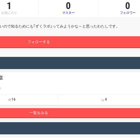
1
0
0
お気に入り
マスター
フォロワー
いので知るためにも｢ずくラボ｣ってみようかな～と思ったわたしです。
フォローする
店
子
16
4
一覧をみる