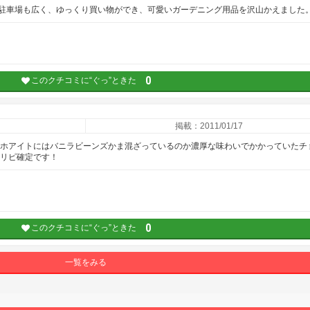
駐車場も広く、ゆっくり買い物ができ、可愛いガーデニング用品を沢山かえました
0
このクチコミに“ぐっ”ときた
掲載：2011/01/17
 ホアイトにはバニラビーンズかま混ざっているのか濃厚な味わいでかかっていたチ
 リピ確定です！
0
このクチコミに“ぐっ”ときた
一覧をみる