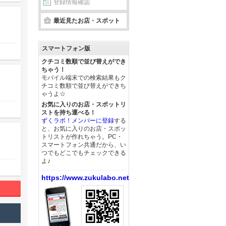
登録情報確認
最近見たお店・スポット
スマートフォン版
クチコミ数順で並び替えができ
ちゃう！
モバイル端末での検索結果もク
チコミ数順で並び替えができち
ゃうよ☆
お気に入りのお店・スポットリ
ストを持ち運べる！
ずくラボ！メンバーに登録
する
と、お気に入りのお店・スポッ
トリストが作れちゃう。PC・
スマートフォン共通だから、い
つでもどこでもチェックできる
よ♪
https://www.zukulabo.net/