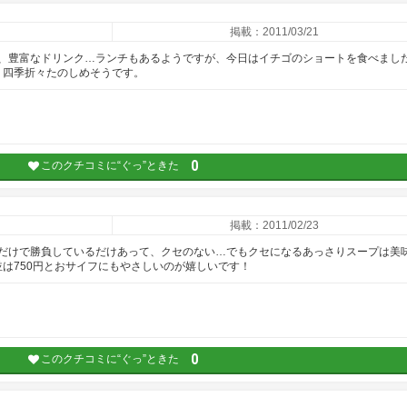
掲載：2011/03/21
、豊富なドリンク…ランチもあるようですが、今日はイチゴのショートを食べまし
、四季折々たのしめそうです。
0
このクチコミに“ぐっ”ときた
掲載：2011/02/23
だけで勝負しているだけあって、クセのない…でもクセになるあっさりスープは美
は750円とおサイフにもやさしいのが嬉しいです！
0
このクチコミに“ぐっ”ときた