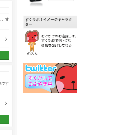
た。甘
ずくラボ！イメージキャラク
ター
味です