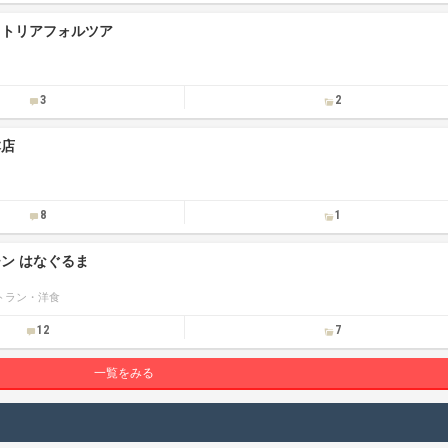
ットリアフォルツア
3
2
本店
8
1
ン はなぐるま
トラン・洋食
12
7
一覧をみる