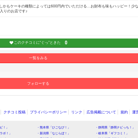
しかもケーキの種類によっては600円内でいただける…お財布も味もハッピー！少
入りのお店です♪
0
このクチコミに“ぐっ”ときた
一覧をみる
フォローする
クチコミ投稿
プライバシーポリシー
リンク
広告掲載について
規約
運
ビ！」
・熊本県「ひごなび！」
・静岡県「静岡ナビっち！」
ラボ！」
・新潟県「なじらぼ！」
・岐阜県「ギフコミ！」