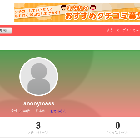
ようこそ！
ゲスト
さん
anonymass
女性
40代
松本市
おさるさん
3
0
クチコミレベル
“ぐっ”とレベル