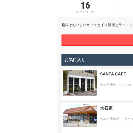
16
総クチコミ数
趣味はおいしいカフェとイタ飯屋とラーメン
お気に入り
SANTA CAFE
松本市街地
カフェ
大石家
松本市東地区
ラー