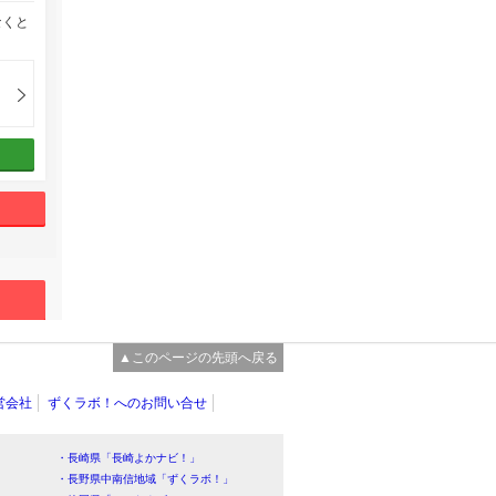
なくと
▲このページの先頭へ戻る
営会社
ずくラボ！へのお問い合せ
・長崎県「長崎よかナビ！」
・長野県中南信地域「ずくラボ！」