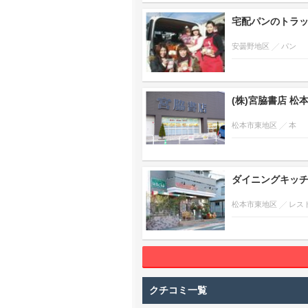
宅配パンのトラ
安曇野地区
パン
(株)宮脇書店 松
松本市東地区
本
ダイニングキッチ
松本市東地区
レス
クチコミ一覧