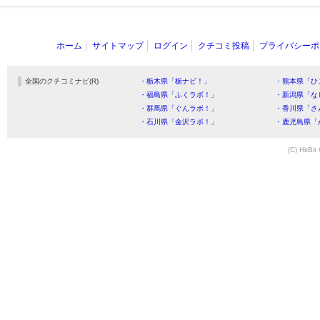
ホーム
サイトマップ
ログイン
クチコミ投稿
プライバシーポ
全国のクチコミナビ(R)
・栃木県「栃ナビ！」
・熊本県「ひ
・福島県「ふくラボ！」
・新潟県「な
・群馬県「ぐんラボ！」
・香川県「さ
・石川県「金沢ラボ！」
・鹿児島県「
(C) HitBit