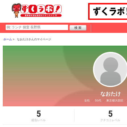
ホーム
なおたけさんのマイページ
なおたけ
女性
50代
東京都大田区
5
5
総合レベル
クチコミレベル