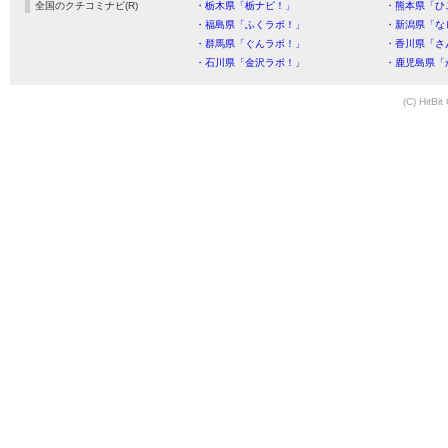
全国のクチコミナビ(R)
・栃木県「栃ナビ！」
・熊本県「ひ
・福島県「ふくラボ！」
・新潟県「な
・群馬県「ぐんラボ！」
・香川県「さ
・石川県「金沢ラボ！」
・鹿児島県「
(C) HitBit