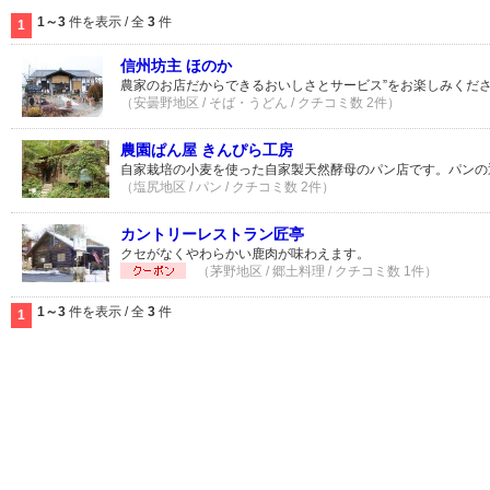
1～3
件を表示 / 全
3
件
1
信州坊主 ほのか
農家のお店だからできるおいしさとサービス”をお楽しみくだ
（安曇野地区 / そば・うどん / クチコミ数 2件）
農園ぱん屋 きんぴら工房
自家栽培の小麦を使った自家製天然酵母のパン店です。パンの
（塩尻地区 / パン / クチコミ数 2件）
カントリーレストラン匠亭
クセがなくやわらかい鹿肉が味わえます。
（茅野地区 / 郷土料理 / クチコミ数 1件）
1～3
件を表示 / 全
3
件
1