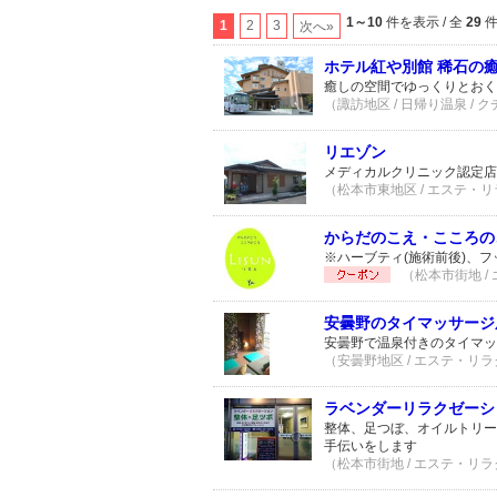
1～10
件を表示 / 全
29
1
2
3
次へ»
ホテル紅や別館 稀石の
癒しの空間でゆっくりとおく
（諏訪地区 / 日帰り温泉 / 
リエゾン
メディカルクリニック認定店
（松本市東地区 / エステ・リ
からだのこえ・こころのこ
※ハーブティ(施術前後)、
（松本市街地 /
安曇野のタイマッサージ
安曇野で温泉付きのタイマッ
（安曇野地区 / エステ・リラ
ラベンダーリラクゼーシ
整体、足つぼ、オイルトリー
手伝いをします
（松本市街地 / エステ・リラ