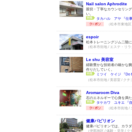
Nail salon Aphrodite
親切・丁寧なカウンセリング
い。
タカハル アヤ 『仕事もプ
（松本市東地区 
espoir
松本トレーニングジム二階に
（松本市街地 / エステ・リラ
Le shu 美容室
経験豊かな技術者の確かな腕
作りだしていく。
ミツイ ケイジ 『Do th
（松本市街地 / 美容室 / クチ
Aromaroom Diva
石のエネルギーで心身を満た
タケカワ ユキエ 『自
（松本市街地 /
健康パビリオン
健康パビリオンでは、カラダ
（伊那地区 / 体験・見学 / 