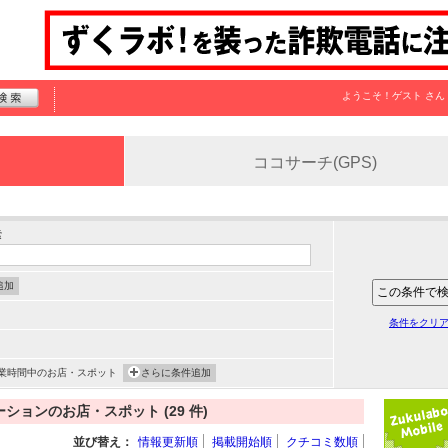
ようこそ！
ゲスト
さん
ココサーチ(GPS)
索
追加
条件をクリ
業時間中のお店・スポット
さらに条件追加
ョンのお店・スポット (29 件)
並び替え：
情報更新順
掲載開始順
クチコミ数順