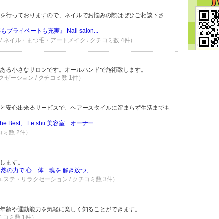
を行っておりますので、ネイルでお悩みの際はぜひご相談下さ
ライベートも充実』 Nail salon...
/ ネイル・まつ毛・アートメイク / クチコミ数 4件）
ある小さなサロンです。オールハンドで施術致します。
クゼーション / クチコミ数 1件）
と安心出来るサービスで、ヘアースタイルに留まらず生活までも
e Best』 Le shu 美容室 オーナー
コミ数 2件）
します。
然の力で 心 体 魂を 解き放つ』...
 エステ・リラクゼーション / クチコミ数 3件）
年齢や運動能力を気軽に楽しく知ることができます。
クチコミ数 1件）