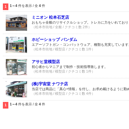
1～4
件を表示 / 全
4
件
1
ミニオン 松本石芝店
おもちゃ全般のリサイクルショップ。トレカに力をいれており
（松本市街地 / 全般 / クチコミ数 2件）
ホビーショップ バンダム
エアーソフトガン・コンバットウェア、種類も充実しています
（松本市街地 / 模型店 / クチコミ数 1件）
アサヒ堂模型店
初心者からマニアまで制作・技術指導致します。
（松本市街地 / 模型店 / クチコミ数 1件）
(株)宇宙堂 ナワテ店
当店では商品に「真心+情報」を付し、お求め戴けるように勤
（松本市街地 / 模型店 / クチコミ数 4件）
1～4
件を表示 / 全
4
件
1