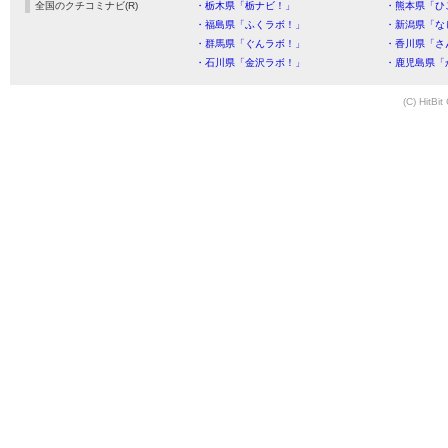
全国のクチコミナビ(R)
・栃木県「栃ナビ！」
・熊本県「ひ
・福島県「ふくラボ！」
・新潟県「な
・群馬県「ぐんラボ！」
・香川県「さ
・石川県「金沢ラボ！」
・鹿児島県「
(C) HitBit