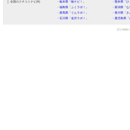
全国のクチコミナビ(R)
・栃木県「栃ナビ！」
・熊本県「ひ
・福島県「ふくラボ！」
・新潟県「な
・群馬県「ぐんラボ！」
・香川県「さ
・石川県「金沢ラボ！」
・鹿児島県「
(C) HitBit