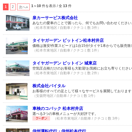
1～10
件を表示 / 全
13
件
1
2
次へ»
泉カーサービス株式会社
あなたの愛車のことで困ったら、何でもお問い合わせください
（松本市東地区 / 自動車 / クチコミ数 3件）
タイヤガーデン ピットイン松本村井店
価格は激安!作業スピードは1台15分!タイヤ1本からでも販売
（松本市東地区 / 自動車 / クチコミ数 1件）
タイヤガーデン ピットイン 城東店
空気圧点検だけのお客様も大歓迎!お気軽にお立ち寄りくださ
（松本市東地区 / 自動車 / クチコミ数 2件）
株式会社バイタル
お客様のすべての足として様々なサービスを展開しております
（安曇野地区 / 自動車 / クチコミ数 1件）
車検のコバック 松本村井店
選べる3つの車検メニューが大好評です。
（松本市東地区 / 自動車 / クチコミ数 3件）
信州運転代行・信州松本代行