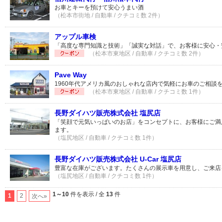
お車とキーを預けて安心うまい酒
（松本市街地 / 自動車 / クチコミ数 2件）
アップル車検
「高度な専門知識と技術」「誠実な対話」で、お客様に安心・
（松本市東地区 / 自動車 / クチコミ数 2件）
Pave Way
1960年代アメリカ風のおしゃれな店内で気軽にお車のご相談
（松本市東地区 / 自動車 / クチコミ数 1件）
長野ダイハツ販売株式会社 塩尻店
「笑顔で元気いっぱいのお店」をコンセプトに、お客様にご満
ます。
（塩尻地区 / 自動車 / クチコミ数 1件）
長野ダイハツ販売株式会社 U-Car 塩尻店
豊富な在庫がございます。たくさんの展示車を用意し、ご来店
（塩尻地区 / 自動車 / クチコミ数 1件）
1～10
件を表示 / 全
13
件
1
2
次へ»