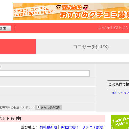
ようこそ！
ゲスト
さん
ココサーチ(GPS)
索
条件をクリ
業時間中のお店・スポット
さらに条件追加
ト (6 件)
並び替え：
情報更新順
掲載開始順
クチコミ数順