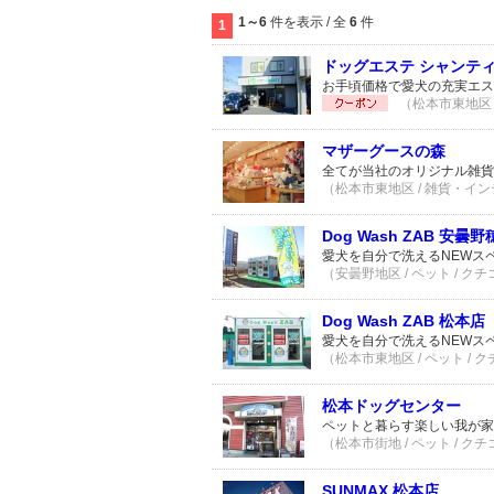
1～6
件を表示 / 全
6
件
1
ドッグエステ シャンテ
お手頃価格で愛犬の充実エス
（松本市東地区 /
マザーグースの森
全てが当社のオリジナル雑貨
（松本市東地区 / 雑貨・インテ
Dog Wash ZAB 安曇
愛犬を自分で洗えるNEWス
（安曇野地区 / ペット / クチ
Dog Wash ZAB 松本店
愛犬を自分で洗えるNEWス
（松本市東地区 / ペット / 
松本ドッグセンター
ペットと暮らす楽しい我が家
（松本市街地 / ペット / クチ
SUNMAX 松本店