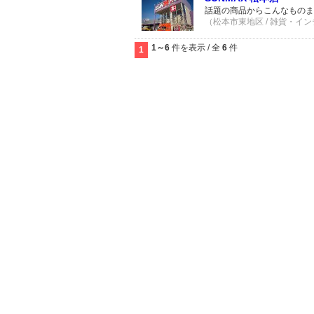
話題の商品からこんなものま
（松本市東地区 / 雑貨・インテ
1～6
件を表示 / 全
6
件
1