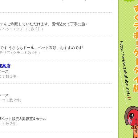
ィ
テをご利用していただけます。愛情込めて丁寧に施♪
 ペット / クチコミ数 2件）
です!うさももドール、ペット衣類、おすすめです!
リア / クチコミ数 5件）
野穂高店
ペース
コミ数 1件）
ペース
クチコミ数 2件）
!ペット販売&美容室&ホテル
コミ数 2件）