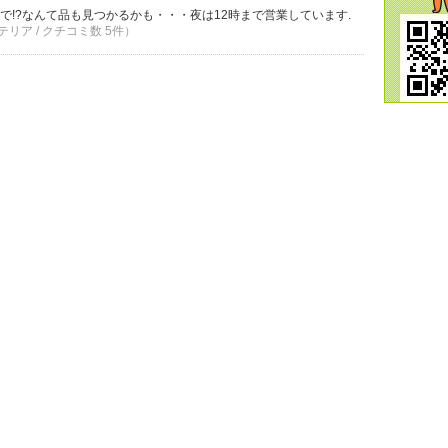
で!?なんて品も見つかるかも・・・夜は12時まで営業しています.
リア / クチコミ数 5件）