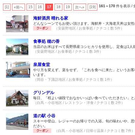
161～170
件を表示 / 
[1]
15
16
17
18
19
[19]
«前へ
次へ»
海鮮酒房 晴れる家
どんなシーンでもお使い頂けます。海鮮丼・大海老天丼は女性
（安曇野地区 / お食事処 / クチコミ数 5件）
食事処 穂の香
当店のお米はすべて長野県産コシヒカリを使用し、定食は1人
（安曇野地区 / お食事処 / クチコミ数 3件）
泉屋食堂
やり方を変えず、楽をせず、「これを食べに来た」というお客
います。
（岡谷・下諏訪地区 / お食事処 / クチコミ数 1件）
グリンデル
毎日、「程よい値段でおなかいっぱい食べていただきたい」と
（白馬・小谷地区 / レストラン・洋食 / クチコミ数 2件）
道の駅 小谷
スキーや登山、レジャーのお帰りでの入浴。旬の味わいや、思
ださい。
（白馬・小谷地区 / 日帰り温泉 / クチコミ数 7件）