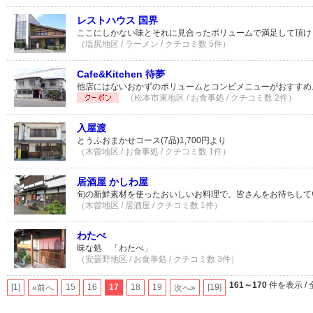
レストハウス 国界
ここにしかない味とそれに見合ったボリュームで満足して頂け
（塩尻地区 / ラーメン / クチコミ数 5件）
Cafe&Kitchen 待夢
他店にはないおかずのボリュームとコンビメニューがおすすめ
（松本市東地区 / お食事処 / クチコミ数 2件）
入屋渡
とうふおまかせコース(7品)1,700円より
（木曽地区 / お食事処 / クチコミ数 1件）
居酒屋 かしわ屋
旬の新鮮素材を使ったおいしいお料理で、皆さんをお待ちして
（木曽地区 / 居酒屋 / クチコミ数 1件）
わたべ
味な処 「わたべ」
（安曇野地区 / お食事処 / クチコミ数 3件）
161～170
件を表示 / 
[1]
15
16
17
18
19
[19]
«前へ
次へ»