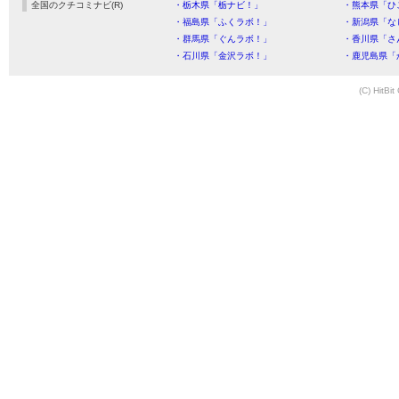
全国のクチコミナビ(R)
・栃木県「栃ナビ！」
・熊本県「ひ
・福島県「ふくラボ！」
・新潟県「な
・群馬県「ぐんラボ！」
・香川県「さ
・石川県「金沢ラボ！」
・鹿児島県「
(C) HitBit