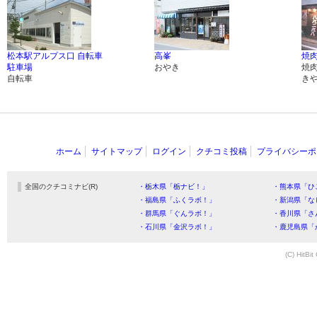
松本駅アルプス口 自転車
高峯
焼
駐車場
おやき
焼
自転車
き
ホーム
サイトマップ
ログイン
クチコミ投稿
プライバシーポ
全国のクチコミナビ(R)
・栃木県「栃ナビ！」
・熊本県「ひ
・福島県「ふくラボ！」
・新潟県「な
・群馬県「ぐんラボ！」
・香川県「さ
・石川県「金沢ラボ！」
・鹿児島県「
(C) HitBit