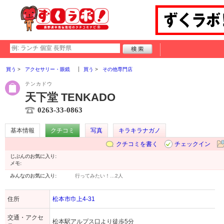
買う
アクセサリー・眼鏡
買う
その他専門店
テンカドウ
天下堂 TENKADO
0263-33-0863
基本情報
クチコミ
写真
キラキラナガノ
クチコミを書く
チェックイン
じぶんのお気に入り:
メモ:
みんなのお気に入り:
行ってみたい！…
2人
住所
松本市巾上4-31
交通・アクセ
松本駅アルプス口より徒歩5分