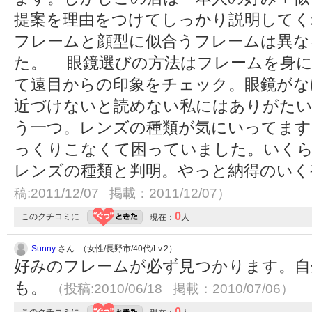
提案を理由をつけてしっかり説明してく
フレームと顔型に似合うフレームは異な
た。 眼鏡選びの方法はフレームを身に
て遠目からの印象をチェック。眼鏡がな
近づけないと読めない私にはありがた
う一つ。レンズの種類が気にいってます
っくりこなくて困っていました。いく
レンズの種類と判明。やっと納得のい
稿:2011/12/07 掲載：2011/12/07）
0
このクチコミに
現在：
人
Sunny
さん （女性/長野市/40代/Lv.2）
好みのフレームが必ず見つかります。自
も。
（投稿:2010/06/18 掲載：2010/07/06）
0