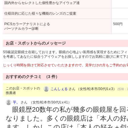
国内外からセレクトした個性豊かなアイウェア達
仕様目的に応じた様々な機能のレンズのご提案
PICSカラーアナリストによる
500円
パーソナルカラー診断
お店・スポットからのメッセージ
SS級認定眼鏡士在籍しております。眼鏡の心地よい装用感を実現するためにフ
を考慮してあなたに似合うアイウェアをお探ししますのでお気軽に遊びに来て下
じっくり時間を掛けて対応させていただきますので、見学だけの方もご予約のお
おすすめのクチコミ （
3
件）
このお店・スポットの
こんしぇる
さん （女性/松本市/30代/Lv.3）
(投稿：2
推薦者
芋。
さん （女性/松本市/30代/Lv.41）
眼鏡歴20数年の私が幾多の眼鏡屋を回
なりました。多くの眼鏡店は「本人の好
ます。しかしこの店は「本人の好み＋似