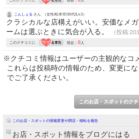
このクチコミに
現在：
人
こんしぇる
さん （女性/松本市/30代/Lv.3）
クラシカルな店構えがいい。安価なメ
ームは選ぶときに気合が入る。
（投稿:201
0
このクチコミに
現在：
人
※クチコミ情報はユーザーの主観的なコ
これらは投稿時の情報のため、変更に
でご了承ください。
このお店・スポットのクチ
このお店・スポットの情報変更や閉店・移転を報告
お店・スポット情報をブログにはる