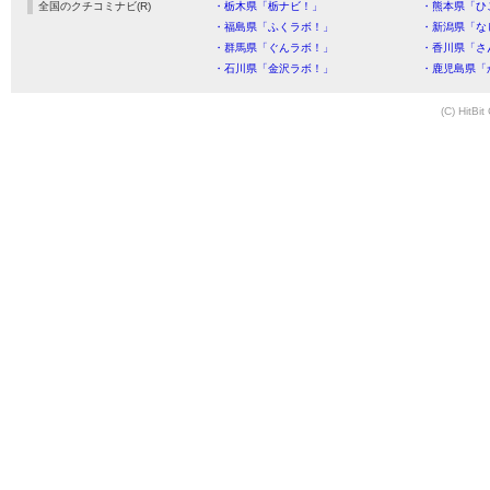
全国のクチコミナビ(R)
・栃木県「栃ナビ！」
・熊本県「ひ
・福島県「ふくラボ！」
・新潟県「な
・群馬県「ぐんラボ！」
・香川県「さ
・石川県「金沢ラボ！」
・鹿児島県「
(C) HitBit