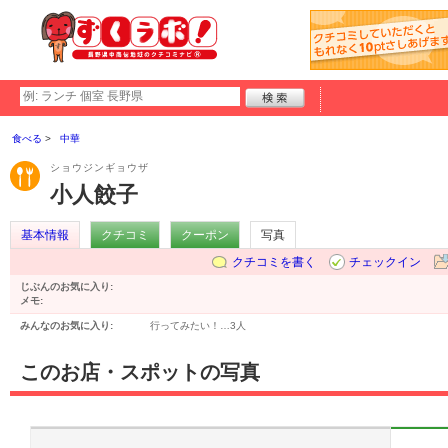
食べる
中華
ショウジンギョウザ
小人餃子
基本情報
クチコミ
クーポン
写真
クチコミを書く
チェックイン
じぶんのお気に入り:
メモ:
みんなのお気に入り:
行ってみたい！…
3人
このお店・スポットの写真