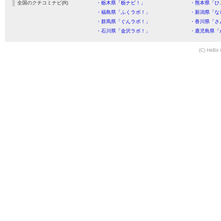
全国のクチコミナビ(R)
・栃木県「栃ナビ！」
・熊本県「ひ
・福島県「ふくラボ！」
・新潟県「な
・群馬県「ぐんラボ！」
・香川県「さ
・石川県「金沢ラボ！」
・鹿児島県「
(C) HitBit