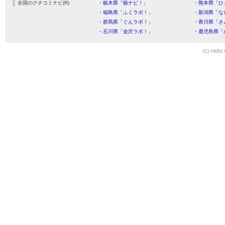
全国のクチコミナビ(R)
・栃木県「栃ナビ！」
・熊本県「ひ
・福島県「ふくラボ！」
・新潟県「な
・群馬県「ぐんラボ！」
・香川県「さ
・石川県「金沢ラボ！」
・鹿児島県「
(C) HitBit