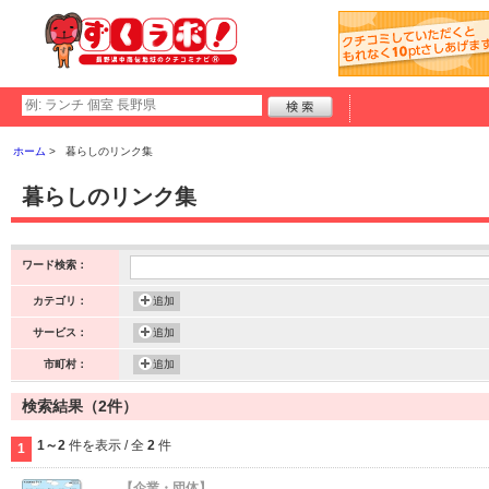
ホーム
暮らしのリンク集
暮らしのリンク集
ワード検索：
カテゴリ：
追加
サービス：
追加
市町村：
追加
検索結果（2件）
1～2
件を表示 / 全
2
件
1
【企業・団体】