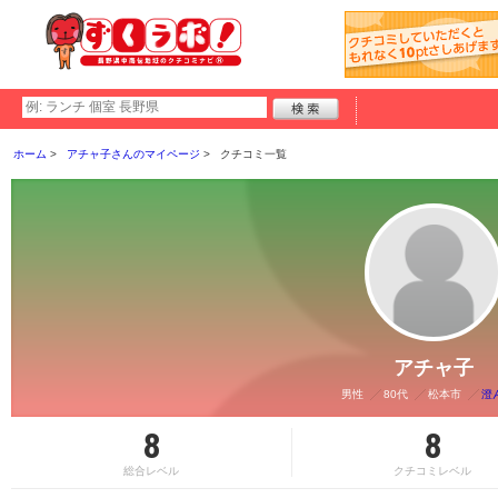
ホーム
アチャ子さんのマイページ
クチコミ一覧
アチャ子
男性
80代
松本市
澄
8
8
総合レベル
クチコミレベル