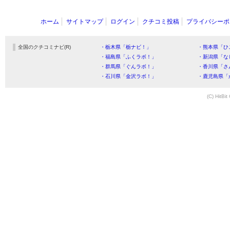
ホーム
サイトマップ
ログイン
クチコミ投稿
プライバシーポ
全国のクチコミナビ(R)
・栃木県「栃ナビ！」
・熊本県「ひ
・福島県「ふくラボ！」
・新潟県「な
・群馬県「ぐんラボ！」
・香川県「さ
・石川県「金沢ラボ！」
・鹿児島県「
(C) HitBit