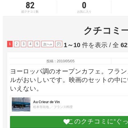
82
0
総クチコミ数
お気に入り
クチコミ
1～10
件を表示 / 全
62
1
2
3
4
5
[7]
次へ»
投稿：2010/05/05
ヨーロッパ調のオープンカフェ。フラン
ルがおいしいです。映画のセットの中に
いえない。
Au Crieur de Vin
松本市街地
フランス料理
このクチコミに“ぐ