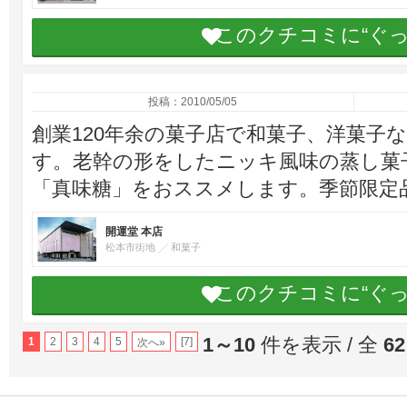
このクチコミに“ぐ
投稿：2010/05/05
創業120年余の菓子店で和菓子、洋菓子
す。老幹の形をしたニッキ風味の蒸し菓
「真味糖」をおススメします。季節限定
開運堂 本店
松本市街地
和菓子
このクチコミに“ぐ
1～10
件を表示 / 全
62
1
2
3
4
5
[7]
次へ»