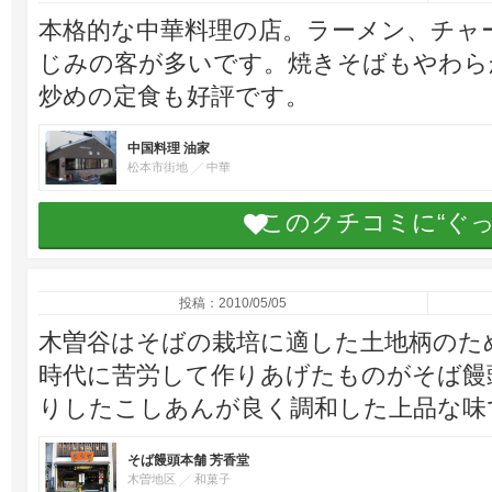
本格的な中華料理の店。ラーメン、チャ
じみの客が多いです。焼きそばもやわら
炒めの定食も好評です。
中国料理 油家
松本市街地
中華
このクチコミに“ぐ
投稿：2010/05/05
木曽谷はそばの栽培に適した土地柄のた
時代に苦労して作りあげたものがそば饅
りしたこしあんが良く調和した上品な味
そば饅頭本舗 芳香堂
木曽地区
和菓子