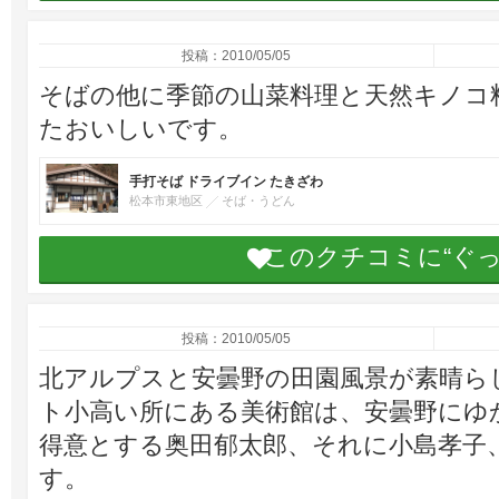
投稿：2010/05/05
そばの他に季節の山菜料理と天然キノコ
たおいしいです。
手打そば ドライブイン たきざわ
松本市東地区
そば・うどん
このクチコミに“ぐ
投稿：2010/05/05
北アルプスと安曇野の田園風景が素晴ら
ト小高い所にある美術館は、安曇野にゆ
得意とする奥田郁太郎、それに小島孝子
す。