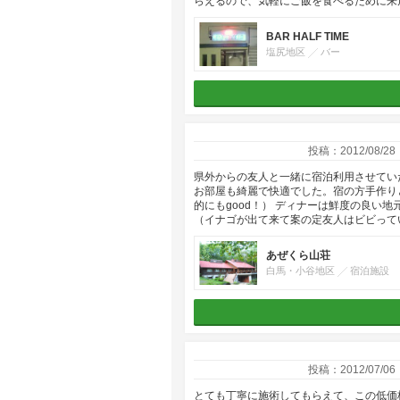
らえるので、気軽にご飯を食べるために来
BAR HALF TIME
塩尻地区
バー
投稿：2012/08/28
県外からの友人と一緒に宿泊利用させてい
お部屋も綺麗で快適でした。宿の方手作り
的にもgood！） ディナーは鮮度の良い
（イナゴが出て来て案の定友人はビビって
あぜくら山荘
白馬・小谷地区
宿泊施設
投稿：2012/07/06
とても丁寧に施術してもらえて、この低価