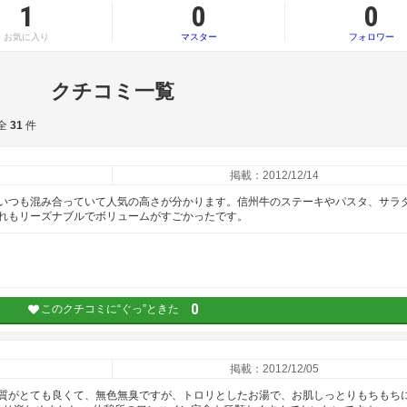
1
0
0
お気に入り
マスター
フォロワー
クチコミ一覧
 全
31
件
掲載：2012/12/14
いつも混み合っていて人気の高さが分かります。信州牛のステーキやパスタ、サラ
れもリーズナブルでボリュームがすごかったです。
0
このクチコミに“ぐっ”ときた
掲載：2012/12/05
質がとても良くて、無色無臭ですが、トロリとしたお湯で、お肌しっとりもちもち