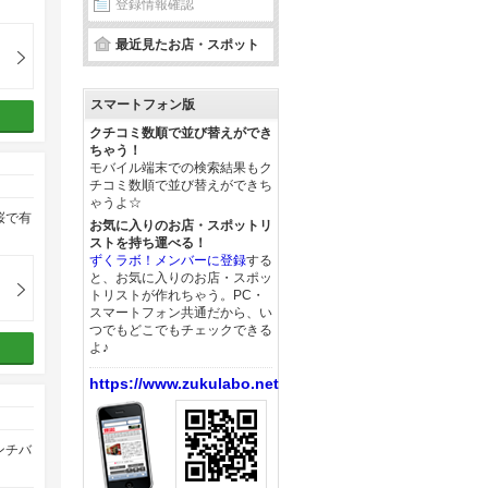
登録情報確認
最近見たお店・スポット
スマートフォン版
クチコミ数順で並び替えができ
ちゃう！
モバイル端末での検索結果もク
チコミ数順で並び替えができち
ゃうよ☆
桜で有
お気に入りのお店・スポットリ
ストを持ち運べる！
ずくラボ！メンバーに登録
する
と、お気に入りのお店・スポッ
トリストが作れちゃう。PC・
スマートフォン共通だから、い
つでもどこでもチェックできる
よ♪
https://www.zukulabo.net/
ンチバ