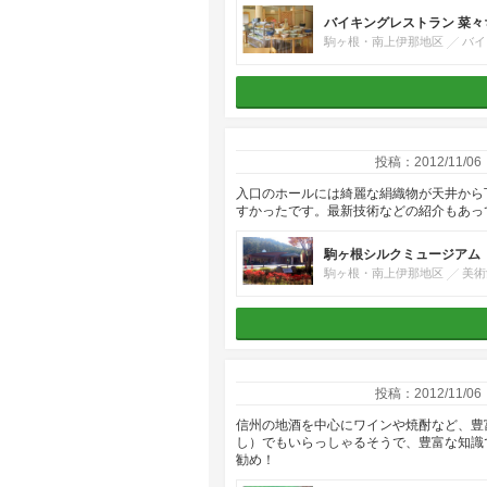
バイキングレストラン 菜々
駒ヶ根・南上伊那地区
バイ
投稿：2012/11/06
入口のホールには綺麗な絹織物が天井から
すかったです。最新技術などの紹介もあっ
駒ヶ根シルクミュージアム
駒ヶ根・南上伊那地区
美術
投稿：2012/11/06
信州の地酒を中心にワインや焼酎など、豊
し）でもいらっしゃるそうで、豊富な知識
勧め！