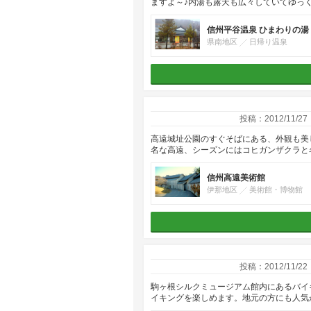
ますよ～♪内湯も露天も広々していてゆっ
信州平谷温泉 ひまわりの湯
県南地区
日帰り温泉
投稿：2012/11/27
高遠城址公園のすぐそばにある、外観も美
名な高遠、シーズンにはコヒガンザクラと
信州高遠美術館
伊那地区
美術館・博物館
投稿：2012/11/22
駒ヶ根シルクミュージアム館内にあるバイ
イキングを楽しめます。地元の方にも人気