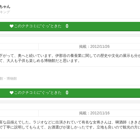
ちゃん
キング
0
このクチコミに“ぐっ”ときた
掲載：2012/11/26
下がって、奥へと続いています。伊那谷の養蚕業に関しての歴史や文化の展示も分
て、大人も子供も楽しめる博物館だと思います。
館・博物館
0
このクチコミに“ぐっ”ときた
掲載：2012/11/16
富な品揃えでした。ラジオなどに出演されていて有名な女将さんは、唎酒師（きき
で丁寧に説明してもらえて、お酒選びが楽しかったです。立地も良いので観光の方