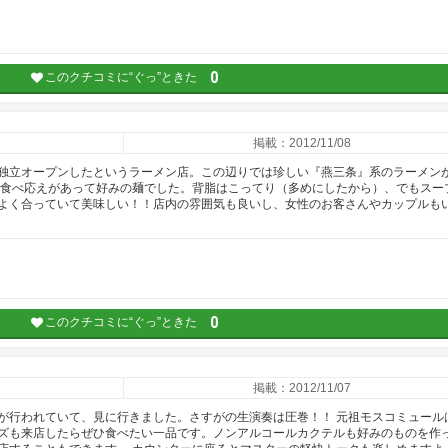
0
このクチコミに“ぐっ”ときた
掲載：2012/11/08
独立オープンしたというラーメン店。この辺りでは珍しい『燕三条』系のラーメン
で食べ応えがあって好みの麺でした。背脂はこってり（多めにしたから）、でもスー
よく合っていて美味しい！！店内の雰囲気も良いし、女性のお客さんやカップルも
0
このクチコミに“ぐっ”ときた
掲載：2012/11/07
が行われていて、見に行きました。さすがの生演奏は圧巻！！ 元祖モスコミュール
ズも来店したらぜひ食べたい一品です。ノンアルコールカクテルも好みのものを作