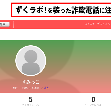
ようこそ！
ゲスト
さん
すみっこ
女性
40代
松本市
花火
5
0
クチコミレベル
“ぐっ”とレベル