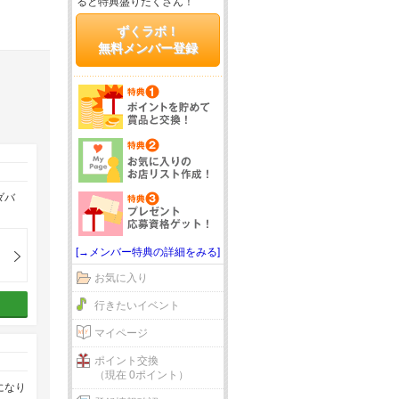
ると特典盛りだくさん！
ずくラボ！
無料メンバー登録
ダバ
[→メンバー特典の詳細をみる]
お気に入り
行きたいイベント
マイページ
ポイント交換
（現在 0ポイント）
になり