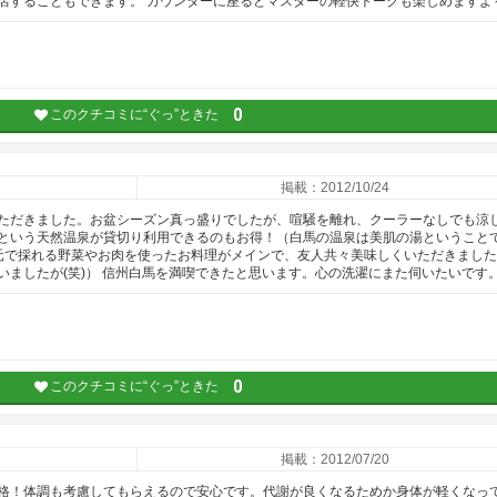
店することもできます。 カウンターに座るとマスターの軽快トークも楽しめますよ
0
このクチコミに“ぐっ”ときた
掲載：2012/10/24
ただきました。お盆シーズン真っ盛りでしたが、喧騒を離れ、クーラーなしでも涼
という天然温泉が貸切り利用できるのもお得！（白馬の温泉は美肌の湯ということ
地元で採れる野菜やお肉を使ったお料理がメインで、友人共々美味しくいただきまし
いましたが(笑)） 信州白馬を満喫できたと思います。心の洗濯にまた伺いたいです
0
このクチコミに“ぐっ”ときた
掲載：2012/07/20
格！体調も考慮してもらえるので安心です。代謝が良くなるためか身体が軽くなっ