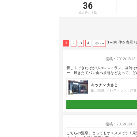
36
総クチコミ数
1～10
件を表示 /
1
2
3
4
次へ»
投稿：2012/12/13
新しくできたばかりのレストラン。昼時は
ー、焼きたてパン食べ放題などあって、ど
キッチン 大さじ
飯田地区
レストラン・洋食
投稿：2012/12/03
こちらの温泉、とってもオススメです！泉