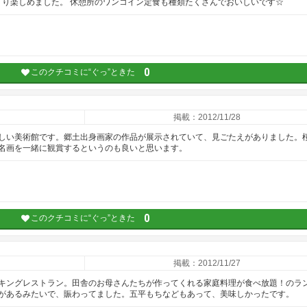
くり楽しめました。 休憩所のワンコイン定食も種類たくさんでおいしいです☆
0
このクチコミに“ぐっ”ときた
掲載：2012/11/28
しい美術館です。郷土出身画家の作品が展示されていて、見ごたえがありました。
名画を一緒に観賞するというのも良いと思います。
0
このクチコミに“ぐっ”ときた
掲載：2012/11/27
キングレストラン。田舎のお母さんたちが作ってくれる家庭料理が食べ放題！のラ
があるみたいで、賑わってました。五平もちなどもあって、美味しかったです。