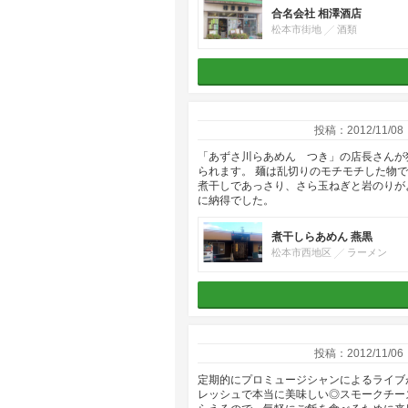
合名会社 相澤酒店
松本市街地
酒類
投稿：2012/11/08
「あずさ川らあめん つき」の店長さんが
られます。 麺は乱切りのモチモチした物
煮干しであっさり、さら玉ねぎと岩のりが
に納得でした。
煮干しらあめん 燕黒
松本市西地区
ラーメン
投稿：2012/11/06
定期的にプロミュージシャンによるライブ
レッシュで本当に美味しい◎スモークチー