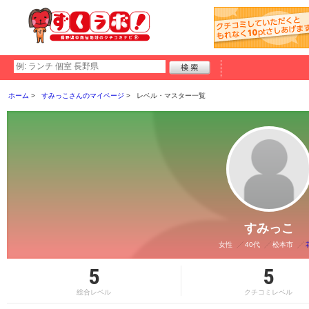
ホーム
すみっこさんのマイページ
レベル・マスター一覧
すみっこ
女性
40代
松本市
5
5
総合レベル
クチコミレベル