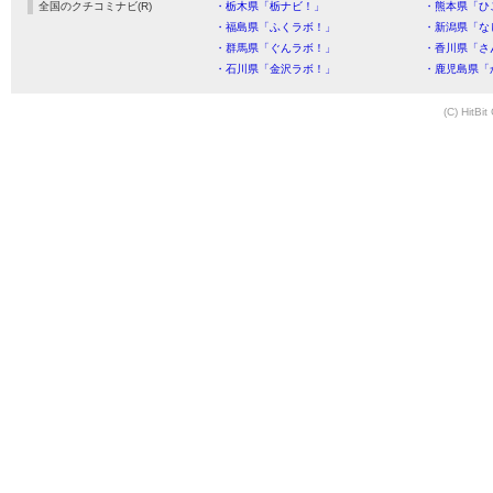
全国のクチコミナビ(R)
・栃木県「栃ナビ！」
・熊本県「ひ
・福島県「ふくラボ！」
・新潟県「な
・群馬県「ぐんラボ！」
・香川県「さ
・石川県「金沢ラボ！」
・鹿児島県「
(C) HitBit