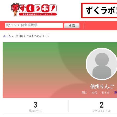
ホーム
信州りんごさんのマイページ
信州りんご
男性
30代
松本市
野
3
2
総合レベル
クチコミレベル