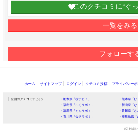
このクチコミに“ぐ
一覧をみる
フォローす
ホーム
サイトマップ
ログイン
クチコミ投稿
プライバシーポ
全国のクチコミナビ(R)
・栃木県「栃ナビ！」
・熊本県「ひ
・福島県「ふくラボ！」
・新潟県「な
・群馬県「ぐんラボ！」
・香川県「さ
・石川県「金沢ラボ！」
・鹿児島県「
(C) HitBit