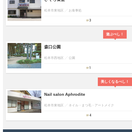
松本市東地区
お食事処
3
遊ぶべし！
森口公園
松本市西地区
公園
1
美しくなるべし！
Nail salon Aphrodite
松本市東地区
ネイル・まつ毛・アートメイク
4