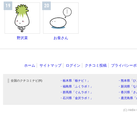
19
20
野沢菜
お蚕さん
ホーム
サイトマップ
ログイン
クチコミ投稿
プライバシーポ
全国のクチコミナビ(R)
・栃木県「栃ナビ！」
・熊本県「ひ
・福島県「ふくラボ！」
・新潟県「な
・群馬県「ぐんラボ！」
・香川県「さ
・石川県「金沢ラボ！」
・鹿児島県「
(C) HitBit