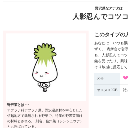
野沢菜なアナタは･･･
人影忍んでコツ
このタイプの
あなたは、いつも隅
ずく。 表舞台が苦
も、人影忍んでコツ
銘を受けたり、興味
そり敏感に反応して
相性
オススメJOB
詩
野沢菜とは･･･
アブラナ科アブラナ属。野沢温泉村を中心とした
信越地方で栽培される野菜で、特産の野沢菜漬け
の材料とされる。 別名、信州菜（シンシュウナ）
とも呼ばれている。