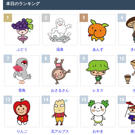
本日のランキング
1
2
3
4
ぶどう
温泉
あんず
き
7
8
9
10
雷鳥
おさるさん
レタス
13
14
15
16
りんご
北アルプス
おやき
善