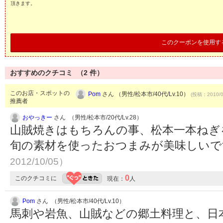
頂きます。
このクーポンを使用す
おすすめのクチコミ （
2
件）
このお店・スポットの
Pom
さん （男性/松本市/40代/Lv.10）
(投稿：2010/0
推薦者
おやっきー
さん （男性/松本市/20代/Lv.28）
山賊焼きはもちろんの事、松本一本ねぎ
旬の素材を使ったおつまみが美味しい
2012/10/05）
0
このクチコミに
現在：
人
Pom
さん （男性/松本市/40代/Lv.10）
馬刺や岩魚、山賊などの郷土料理と、日