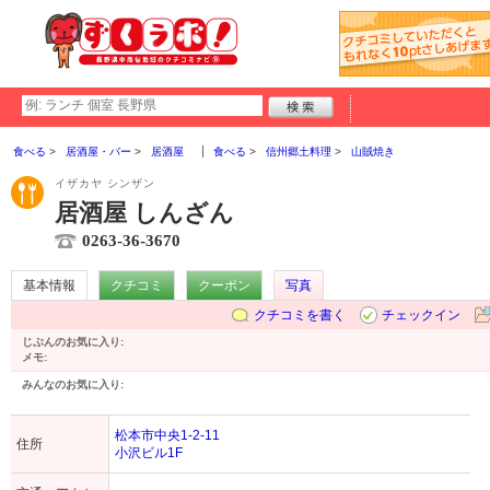
食べる
居酒屋・バー
居酒屋
食べる
信州郷土料理
山賊焼き
イザカヤ シンザン
居酒屋 しんざん
0263-36-3670
基本情報
クチコミ
クーポン
写真
クチコミを書く
チェックイン
じぶんのお気に入り:
メモ:
みんなのお気に入り:
松本市中央1-2-11
住所
小沢ビル1F