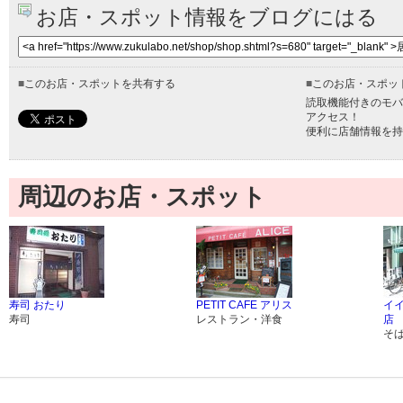
お店・スポット情報をブログにはる
■
このお店・スポットを共有する
■
このお店・スポッ
読取機能付きのモバ
アクセス！
便利に店舗情報を持
周辺のお店・スポット
寿司 おたり
PETIT CAFE アリス
イ
寿司
レストラン・洋食
店
そ