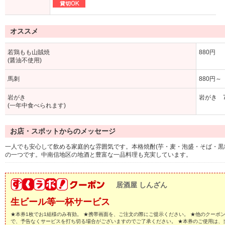
オススメ
若鶏もも山賊焼
880円
(醤油不使用)
馬刺
880円～
岩がき
岩がき 7
(一年中食べられます)
お店・スポットからのメッセージ
一人でも安心して飲める家庭的な雰囲気です。本格焼酎(芋・麦・泡盛・そば・黒
の一つです。中南信地区の地酒と豊富な一品料理も充実しています。
居酒屋 しんざん
生ビール等一杯サービス
★本券1枚でお1組様のみ有効。 ★携帯画面を、ご注文の際にご提示ください。 ★他のクーポ
で、予告なくサービスを打ち切る場合がございますのでご了承ください。 ★本券のご使用は、