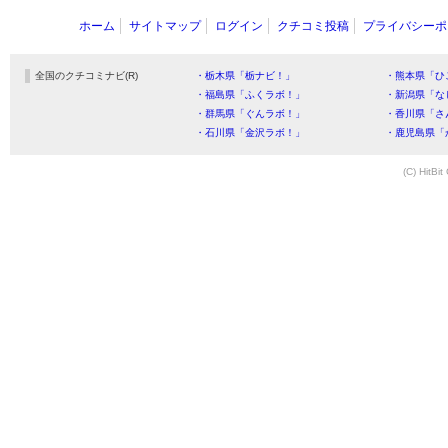
ホーム
サイトマップ
ログイン
クチコミ投稿
プライバシーポ
全国のクチコミナビ(R)
・栃木県「栃ナビ！」
・熊本県「ひ
・福島県「ふくラボ！」
・新潟県「な
・群馬県「ぐんラボ！」
・香川県「さ
・石川県「金沢ラボ！」
・鹿児島県「
(C) HitBit