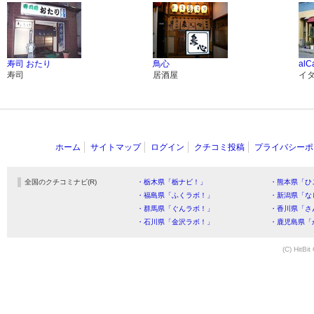
寿司 おたり
鳥心
alC
寿司
居酒屋
イ
ホーム
サイトマップ
ログイン
クチコミ投稿
プライバシーポ
全国のクチコミナビ(R)
・栃木県「栃ナビ！」
・熊本県「ひ
・福島県「ふくラボ！」
・新潟県「な
・群馬県「ぐんラボ！」
・香川県「さ
・石川県「金沢ラボ！」
・鹿児島県「
(C) HitBit