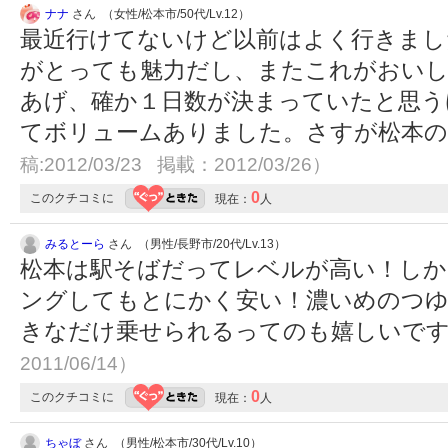
ナナ
さん （女性/松本市/50代/Lv.12）
最近行けてないけど以前はよく行きまし
がとっても魅力だし、またこれがおい
あげ、確か１日数が決まっていたと思う
てボリュームありました。さすが松本
稿:2012/03/23 掲載：2012/03/26）
0
このクチコミに
現在：
人
みるとーら
さん （男性/長野市/20代/Lv.13）
松本は駅そばだってレベルが高い！し
ングしてもとにかく安い！濃いめのつ
きなだけ乗せられるってのも嬉しいで
2011/06/14）
0
このクチコミに
現在：
人
ちゃぼ
さん （男性/松本市/30代/Lv.10）