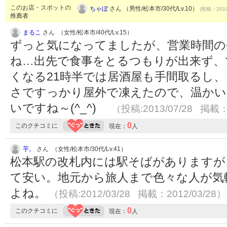
このお店・スポットの
ちゃぼ
さん （男性/松本市/30代/Lv.10）
(投稿：2010
推薦者
まるこ
さん （女性/松本市/40代/Lv.15）
ずっと気になってましたが、営業時間の
ね…出先で食事をとるつもりが出来ず、
くなる21時半では居酒屋も手間取るし
さですっかり屋外で凍えたので、温かい蕎
いですね～(^_^)ゞ
（投稿:2013/07/28 掲載：
0
このクチコミに
現在：
人
芋。
さん （女性/松本市/30代/Lv.41）
松本駅の改札内には駅そばがありますが
て安い。地元から旅人まで色々な人が気
よね。
（投稿:2012/03/28 掲載：2012/03/28）
0
このクチコミに
現在：
人