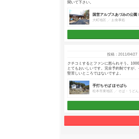
聞いて下さい。
国営アルプスあづみの公園
大町地区
お食事処
投稿：2011/04/27
クチコミするとファンに怒られそう。10
とてもおいしいです。完全予約制ですが、
堅苦しいところではないですよ。
手打ちそば ほそばら
松本市東地区
そば・うどん