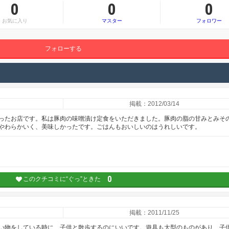
0
0
0
お気に入り
マスター
フォロワー
フォローする
掲載：2012/03/14
ったお店です。私は豚肉の味噌漬け定食をいただきました。豚肉の脂の甘みとみそ
やわらかいく、美味しかったです。ごはんもおいしいのはうれしいです。
0
このクチコミに“ぐっ”ときた
掲載：2011/11/25
い物をしている時に、子供と散歩するのにいいです。遊具も大型のものがあり、子