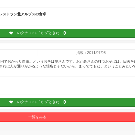
 レストラン北アルプスの食卓
0
このクチコミに“ぐっ”ときた
掲載：2011/07/08
00円でおかわり自由。というおそば屋さんです。おかみさんの打つおそばは、田舎そ
それは人が通りがかるような場所じゃないから、まっててもね。ということみたい
0
このクチコミに“ぐっ”ときた
一覧をみる