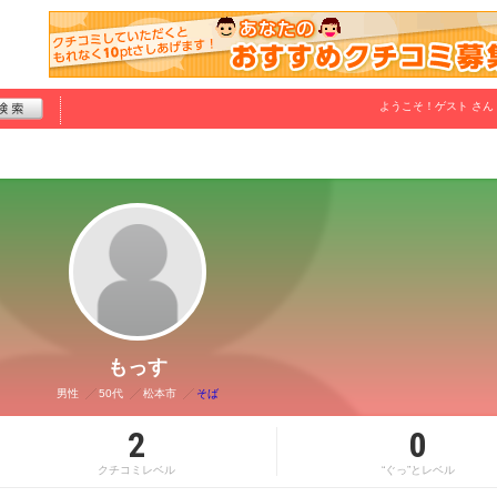
ようこそ！
ゲスト
さん
もっす
男性
50代
松本市
そば
2
0
クチコミレベル
“ぐっ”とレベル