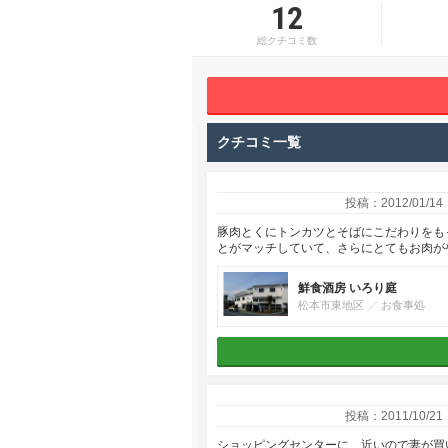
12
総クチコミ数
クチコミ一覧
投稿：2012/01/14
豚肉とくにトンカツとそばにこだわりをも
とがマッチしていて、さらにとてもお肉が
鮮食酒房 いろり庭
松本市東地区
お食事処
投稿：2011/10/21
ショッピングセンターに、近いので妻が買