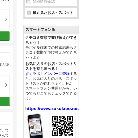
登録情報確認
最近見たお店・スポット
スマートフォン版
クチコミ数順で並び替えができ
ちゃう！
モバイル端末での検索結果もク
チコミ数順で並び替えができち
ゃうよ☆
お気に入りのお店・スポットリ
ばの繊
ストを持ち運べる！
ずくラボ！メンバーに登録
する
と、お気に入りのお店・スポッ
トリストが作れちゃう。PC・
スマートフォン共通だから、い
つでもどこでもチェックできる
よ♪
https://www.zukulabo.net/
す。で
さんで