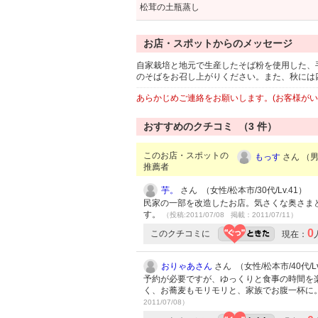
松茸の土瓶蒸し
お店・スポットからのメッセージ
自家栽培と地元で生産したそば粉を使用した、
のそばをお召し上がりください。また、秋には
あらかじめご連絡をお願いします。(お客様が
おすすめのクチコミ （
3
件）
このお店・スポットの
もっす
さん （男性
推薦者
芋。
さん （女性/松本市/30代/Lv.41）
民家の一部を改造したお店。気さくな奥さま
す。
（投稿:2011/07/08 掲載：2011/07/11）
0
このクチコミに
現在：
おりゃあさん
さん （女性/松本市/40代/Lv
予約が必要ですが、ゆっくりと食事の時間を
く、お蕎麦もモリモリと、家族でお腹一杯に
2011/07/08）