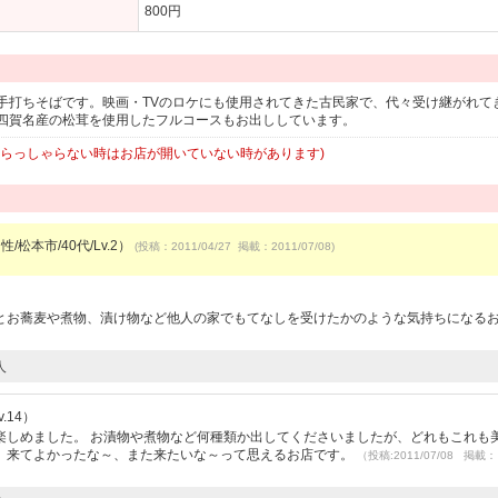
800円
手打ちそばです。映画・TVのロケにも使用されてきた古民家で、代々受け継がれて
四賀名産の松茸を使用したフルコースもお出ししています。
いらっしゃらない時はお店が開いていない時があります)
/松本市/40代/Lv.2）
(投稿：2011/04/27 掲載：2011/07/08)
とお蕎麦や煮物、漬け物など他人の家でもてなしを受けたかのような気持ちになる
人
.14）
楽しめました。 お漬物や煮物など何種類か出してくださいましたが、どれもこれも
。来てよかったな～、また来たいな～って思えるお店です。
（投稿:2011/07/08 掲載：