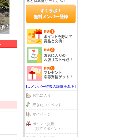
ると特典盛りだくさん！
ずくラボ！
無料メンバー登録
る
[→メンバー特典の詳細をみる]
お気に入り
行きたいイベント
マイページ
ポイント交換
（現在 0ポイント）