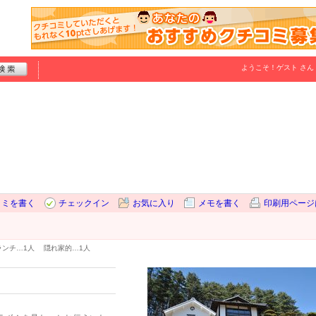
ようこそ！
ゲスト
さん
コミを書く
チェックイン
お気に入り
メモを書く
印刷用ページ
ランチ…
1人
隠れ家的…
1人