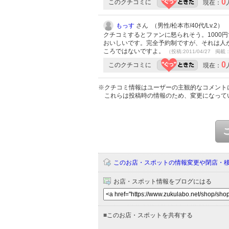
0
このクチコミに
現在：
もっす
さん （男性/松本市/40代/Lv.2）
クチコミするとファンに怒られそう。1000
おいしいです。完全予約制ですが、それは人
ころではないですよ。
（投稿:2011/04/27 掲載：
0
このクチコミに
現在：
※クチコミ情報はユーザーの主観的なコメント
これらは投稿時の情報のため、変更になって
このお店・スポットの情報変更や閉店・
お店・スポット情報をブログにはる
■
このお店・スポットを共有する