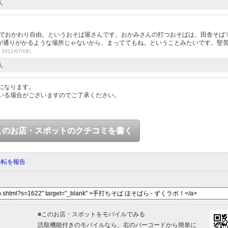
人
円でおかわり自由。というおそば屋さんです。おかみさんの打つおそばは、田舎そば
が通りがかるような場所じゃないから、まっててもね。ということみたいです。堅
2011/07/08）
人
になります。
いる場合がございますのでご了承ください。
このお店・スポットのクチコミを書く
移転を報告
■
このお店・スポットをモバイルでみる
読取機能付きのモバイルなら、右のバーコードから簡単に