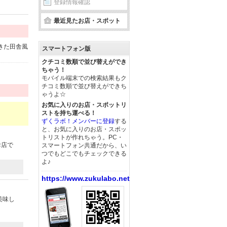
登録情報確認
最近見たお店・スポット
きた田舎風
スマートフォン版
クチコミ数順で並び替えができ
ちゃう！
モバイル端末での検索結果もク
チコミ数順で並び替えができち
ゃうよ☆
お気に入りのお店・スポットリ
ストを持ち運べる！
ずくラボ！メンバーに登録
する
と、お気に入りのお店・スポッ
トリストが作れちゃう。PC・
お店で
スマートフォン共通だから、い
つでもどこでもチェックできる
よ♪
https://www.zukulabo.net/
美味し