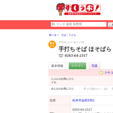
食べる
そば・うどん
テウチソバ ホソバラ
手打ちそば ほそばら
0263-64-2317
基本情報
クチコミ
写真
クチ
じぶんのお気に入り:
メモ:
みんなのお気に入り:
行ってみたい！…
1人
住所
松本市会田3361
0263-64-2317