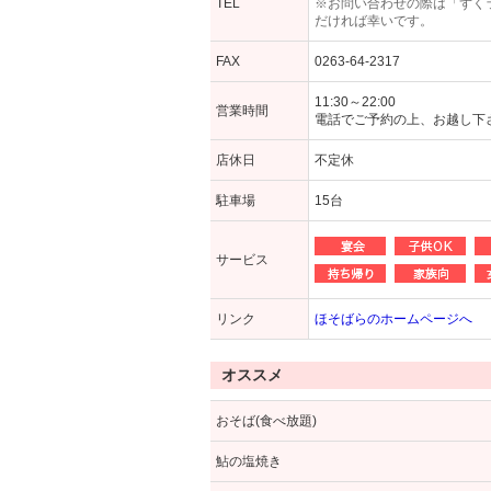
TEL
※お問い合わせの際は「ずく
だければ幸いです。
FAX
0263-64-2317
11:30～22:00
営業時間
電話でご予約の上、お越し下
店休日
不定休
駐車場
15台
サービス
リンク
ほそばらのホームページへ
オススメ
おそば(食べ放題)
鮎の塩焼き