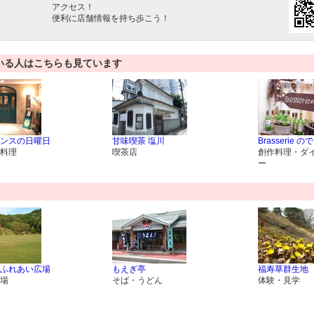
アクセス！
便利に店舗情報を持ち歩こう！
いる人はこちらも見ています
ンスの日曜日
甘味喫茶 塩川
Brasserie ので
料理
喫茶店
創作料理・ダ
ー
ふれあい広場
もえぎ亭
福寿草群生地
場
そば・うどん
体験・見学