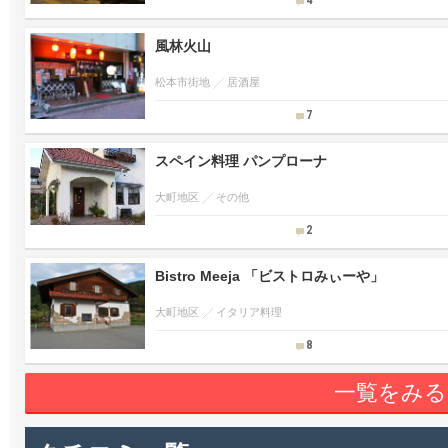
4
風林火山
松本市街地
居酒屋
7
スペイン料理 パンプローナ
大町地区
その他
2
Bistro Meeja 「ビストロみぃーや」
大町地区
イタリア料理
8
一覧をみる