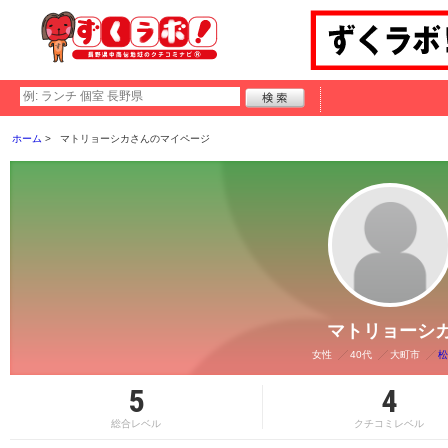
ホーム
マトリョーシカさんのマイページ
マトリョーシ
女性
40代
大町市
松
5
4
総合レベル
クチコミレベル