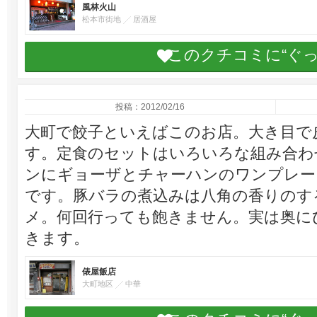
風林火山
松本市街地
居酒屋
このクチコミに“ぐ
投稿：2012/02/16
大町で餃子といえばこのお店。大き目で
す。定食のセットはいろいろな組み合わ
ンにギョーザとチャーハンのワンプレー
です。豚バラの煮込みは八角の香りのす
メ。何回行っても飽きません。実は奥に
きます。
俵屋飯店
大町地区
中華