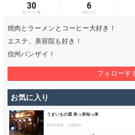
30
6
総クチコミ数
お気に入り
焼肉とラーメンとコーヒー大好き！
エステ、美容院も好き！
信州バンザイ！
フォローす
お気に入り
うまいもの屋 来っ来知っ来
松本市街地
山賊焼き