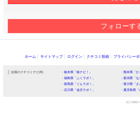
フォローす
ホーム
サイトマップ
ログイン
クチコミ投稿
プライバシーポ
全国のクチコミナビ(R)
・栃木県「栃ナビ！」
・熊本県「ひ
・福島県「ふくラボ！」
・新潟県「な
・群馬県「ぐんラボ！」
・香川県「さ
・石川県「金沢ラボ！」
・鹿児島県「
(C) HitBit