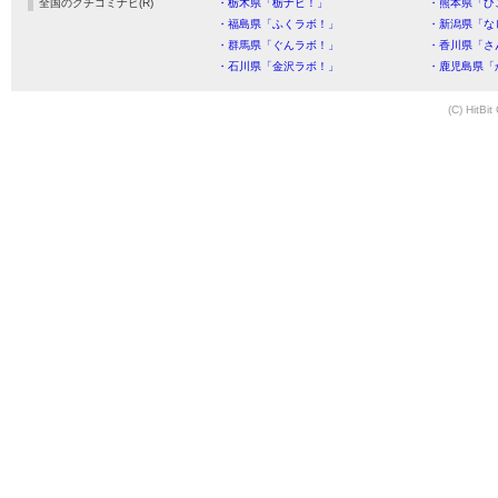
全国のクチコミナビ(R)
・栃木県「栃ナビ！」
・熊本県「ひ
・福島県「ふくラボ！」
・新潟県「な
・群馬県「ぐんラボ！」
・香川県「さ
・石川県「金沢ラボ！」
・鹿児島県「
(C) HitBit