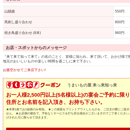
山賊揚
550円
馬刺し盛り合わせ
800円
焼き鳥盛り合わせ (8本)
960円
お店・スポットからのメッセージ
『来て来て知って来て』の名のごとく、皆様に知られ、来て頂いて、おかげ様で開
地元のおいしいものや楽しい時間を過ごしに来て下さい。
お腹空かせてご来店下さい!
うまいもの屋 来っ来知っ来
お一人様2,500円以上(5名様以上)の宴会ご予約に
住所とお名前を記入頂き、お持ち下さい。
★本券1枚でお1組様のみ有効。 ★この画面をプリントアウトしたものを、ご注文の際にご提示
せん。 ★お店側の都合で、予告なくサービスを打ち切る場合がございますのでご了承ください
げされた方に限らせて頂きます。