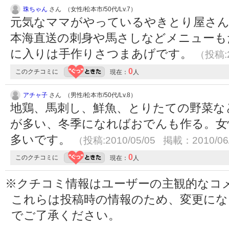
珠ちゃん
さん （女性/松本市/50代/Lv.7）
元気なママがやっているやきとり屋さ
本海直送の刺身や馬さしなどメニューも
に入りは手作りさつまあげです。
（投稿:2
0
このクチコミに
現在：
人
アチャ子
さん （男性/松本市/50代/Lv.8）
地鶏、馬刺し、鮮魚、とりたての野菜な
が多い、冬季になればおでんも作る。女
多いです。
（投稿:2010/05/05 掲載：2010/06
0
このクチコミに
現在：
人
※クチコミ情報はユーザーの主観的なコ
これらは投稿時の情報のため、変更に
でご了承ください。