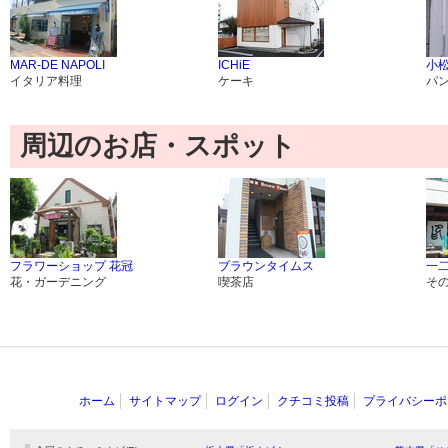
MAR-DE NAPOLI
ICHiE
小松
イタリア料理
ケーキ
パ
周辺のお店・スポット
フラワーショップ 花冠
ブラウンタイムス
一二
花・ガーデニング
喫茶店
そ
ホーム
サイトマップ
ログイン
クチコミ投稿
プライバシーポ