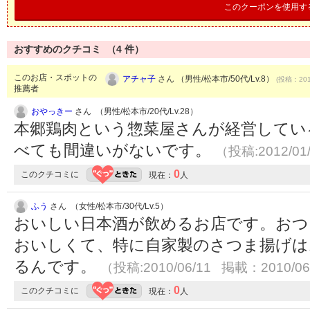
このクーポンを使用す
おすすめのクチコミ （
4
件）
このお店・スポットの
アチャ子
さん （男性/松本市/50代/Lv.8）
(投稿：201
推薦者
おやっきー
さん （男性/松本市/20代/Lv.28）
本郷鶏肉という惣菜屋さんが経営してい
べても間違いがないです。
（投稿:2012/01
0
このクチコミに
現在：
人
ふう
さん （女性/松本市/30代/Lv.5）
おいしい日本酒が飲めるお店です。おつ
おいしくて、特に自家製のさつま揚げは
るんです。
（投稿:2010/06/11 掲載：2010/06
0
このクチコミに
現在：
人