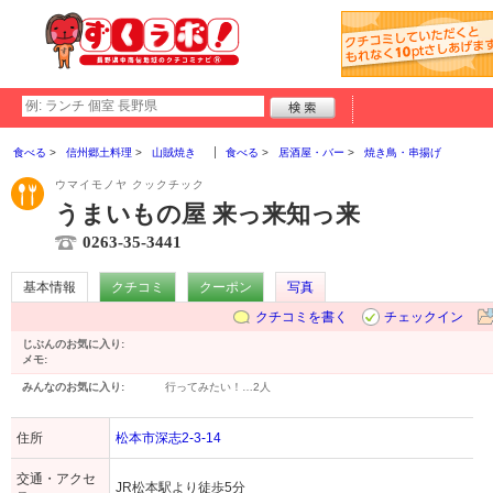
食べる
信州郷土料理
山賊焼き
食べる
居酒屋・バー
焼き鳥・串揚げ
ウマイモノヤ クックチック
うまいもの屋 来っ来知っ来
0263-35-3441
基本情報
クチコミ
クーポン
写真
クチコミを書く
チェックイン
じぶんのお気に入り:
メモ:
みんなのお気に入り:
行ってみたい！…
2人
住所
松本市深志2-3-14
交通・アクセ
JR松本駅より徒歩5分