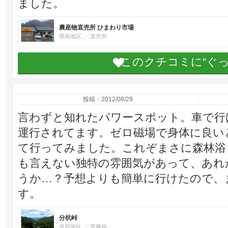
ました。
農産物直売所 ひまわり市場
県南地区
直売所
このクチコミに“ぐ
投稿：2012/08/29
言わずと知れたパワースポット。車で行
運行されてます。ゼロ磁場で身体に良い
て行ってみました。これぞまさに森林浴
も言えない独特の雰囲気があって、あれ
うか…？予想よりも簡単に行けたので、
す。
分杭峠
伊那地区
景勝地