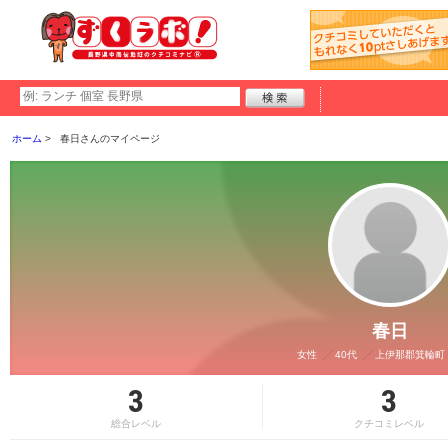
ホーム
春日さんのマイページ
春日
女性
40代
上伊那郡箕輪町
3
3
総合レベル
クチコミレベル