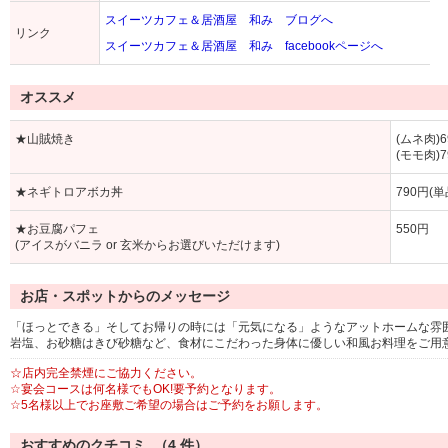
スイーツカフェ＆居酒屋 和み ブログへ
リンク
スイーツカフェ＆居酒屋 和み facebookページへ
オススメ
★山賊焼き
(ムネ肉)6
(モモ肉)7
★ネギトロアボカ丼
790円(単
★お豆腐パフェ
550円
(アイスがバニラ or 玄米からお選びいただけます)
お店・スポットからのメッセージ
「ほっとできる」そしてお帰りの時には「元気になる」ようなアットホームな雰
岩塩、お砂糖はきび砂糖など、食材にこだわった身体に優しい和風お料理をご用
☆店内完全禁煙にご協力ください。
☆宴会コースは何名様でもOK!要予約となります。
☆5名様以上でお座敷ご希望の場合はご予約をお願します。
おすすめのクチコミ （
4
件）