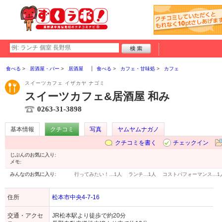
食べる
居酒屋・バー
居酒屋
食べる
カフェ・甘味処
カフェ
スイーツカフェ イザカヤ ナゴミ
スイーツカフェ&居酒屋 和み
0263-31-3898
基本情報
クチコミ
写真
ヤムヤムナガノ
クチコミを書く
チェックイン
じぶんのお気に入り:
メモ:
みんなのお気に入り:
行ってみたい！…
1人
ランチ…
1人
コストパフォーマンス…
1
住所
松本市中央4-7-16
交通・アクセ
JR松本駅より徒歩で約20分