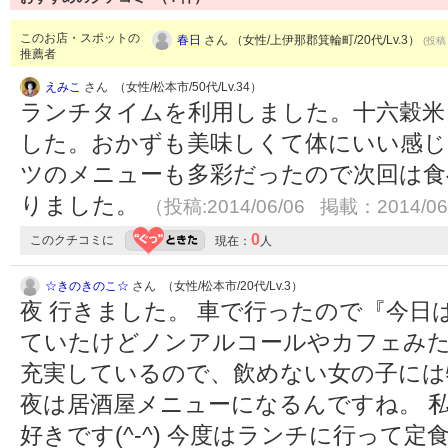
このお店・スポットの
春日
さん （女性/上伊那郡箕輪町/20代/Lv.3）
(投稿：
推薦者
えみこ
さん （女性/松本市/50代/Lv.34）
ランチタイムを利用しました。十六穀米
した。おかずも美味しくて体にいい感じ
ツのメニューも多彩だったので次回は食
りました。
（投稿:2014/06/06 掲載：2014/06
0
このクチコミに
現在：
人
☆きのきのこ☆
さん （女性/松本市/20代/Lv.3）
夜 行きました。 車で行ったので『今日
ていたけどノンアルコールやカフェみ
充実しているので、飲めない女の子には
夜は居酒屋メニューになるんですね。 
好きです(^-^) 今度はランチに行って