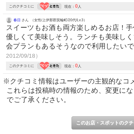
0
このクチコミに
現在：
人
春日
さん （女性/上伊那郡箕輪町/20代/Lv.3）
スイーツもお酒も両方楽しめるお店！手
優しくて美味しそう。ランチも美味しく
会プランもあるそうなので利用したい
2012/09/18）
0
このクチコミに
現在：
人
※クチコミ情報はユーザーの主観的なコ
これらは投稿時の情報のため、変更に
でご了承ください。
このお店・スポットのクチ