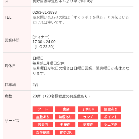
ス
長野自動車道松本ICより車で約10分
0263-31-3898
TEL
※お問い合わせの際は「ずくラボ！を見た」とお伝えいた
だければ幸いです。
[ディナー]
営業時間
17:30～24:00
（L.O 23:30）
日曜日
毎月第1月曜日定休
店休日
※月曜日が祝日の場合は日曜日営業、翌月曜日が店休とな
ります。
駐車場
2台
席数
20席（+20名様程度のお座敷あり）
サービス