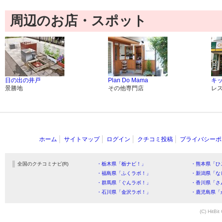
周辺のお店・スポット
日の出の井戸
Plan Do Mama
キッ
景勝地
その他専門店
レ
ホーム
サイトマップ
ログイン
クチコミ投稿
プライバシーポ
全国のクチコミナビ(R)
・栃木県「栃ナビ！」
・熊本県「ひ
・福島県「ふくラボ！」
・新潟県「な
・群馬県「ぐんラボ！」
・香川県「さ
・石川県「金沢ラボ！」
・鹿児島県「
(C) HitBit