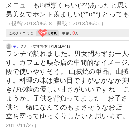
メニューも8種類くらい(??)あったと思
男美女でホント羨ましい(*^o^*) と
（投稿:2013/05/08 掲載：2013/05/09）
0
このクチコミに
現在：
人
芋。
さん （女性/松本市/40代/Lv.41）
ランチで訪れました。男女問わずお一人
す。カフェと喫茶店の中間的なイメージ
段で使いやすそう。 山賊焼の単品、山
す。料理の味は濃い目ですがなかなか美
きび砂糖の優しい甘さがいいですね。 
ょうか。子供を背負ってました。お子さ
供と一緒になんてのもよさそうなお店。
立ち寄ってゆっくりしたいと思います
2012/11/27）