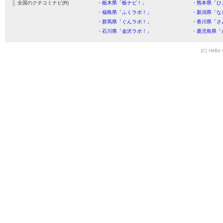
全国のクチコミナビ(R)
・栃木県「栃ナビ！」
・熊本県「ひ
・福島県「ふくラボ！」
・新潟県「な
・群馬県「ぐんラボ！」
・香川県「さ
・石川県「金沢ラボ！」
・鹿児島県「
(C) HitBit