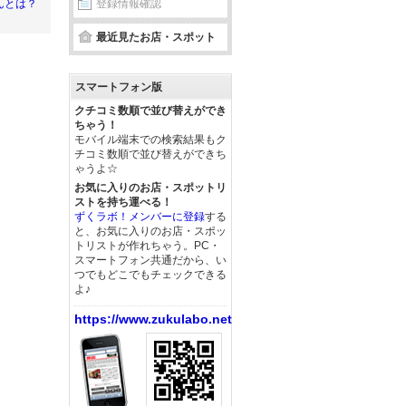
登録情報確認
んとは？
最近見たお店・スポット
スマートフォン版
クチコミ数順で並び替えができ
ちゃう！
モバイル端末での検索結果もク
チコミ数順で並び替えができち
ゃうよ☆
お気に入りのお店・スポットリ
ストを持ち運べる！
ずくラボ！メンバーに登録
する
と、お気に入りのお店・スポッ
トリストが作れちゃう。PC・
スマートフォン共通だから、い
つでもどこでもチェックできる
よ♪
https://www.zukulabo.net/