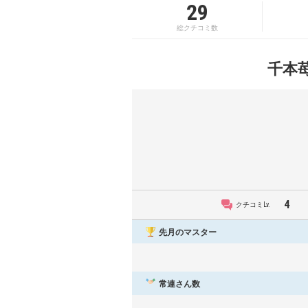
29
総クチコミ数
千本
4
クチコミLv.
先月のマスター
常連さん数