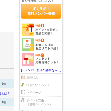
ると特典盛りだくさん！
ずくラボ！
無料メンバー登録
[→メンバー特典の詳細をみる]
お気に入り
0
個
行きたいイベント
マイページ
度とは？
ポイント交換
0
個
（現在 0ポイント）