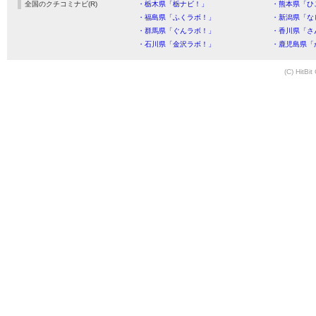
全国のクチコミナビ(R)
・栃木県「栃ナビ！」
・熊本県「ひ
・福島県「ふくラボ！」
・新潟県「な
・群馬県「ぐんラボ！」
・香川県「さ
・石川県「金沢ラボ！」
・鹿児島県「
(C) HitBit