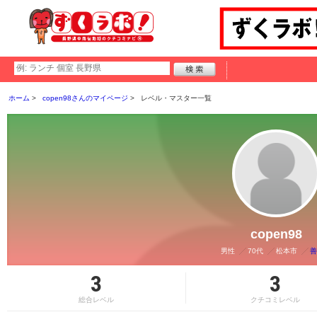
ホーム
copen98さんのマイページ
レベル・マスター一覧
copen98
男性
70代
松本市
善
3
3
総合レベル
クチコミレベル