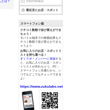
登録情報確認
んとは？
最近見たお店・スポット
スマートフォン版
クチコミ数順で並び替えができ
ちゃう！
モバイル端末での検索結果もク
チコミ数順で並び替えができち
ゃうよ☆
お気に入りのお店・スポットリ
ストを持ち運べる！
ずくラボ！メンバーに登録
する
と、お気に入りのお店・スポッ
トリストが作れちゃう。PC・
スマートフォン共通だから、い
つでもどこでもチェックできる
よ♪
https://www.zukulabo.net/