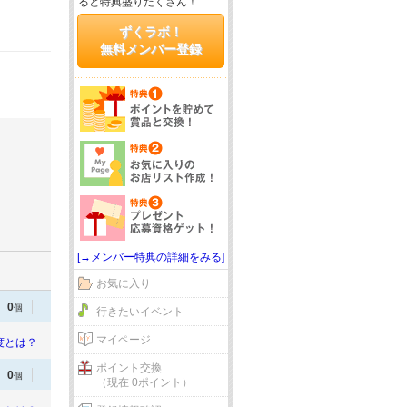
ると特典盛りだくさん！
ずくラボ！
無料メンバー登録
[→メンバー特典の詳細をみる]
お気に入り
0
個
行きたいイベント
マイページ
度とは？
ポイント交換
0
個
（現在 0ポイント）