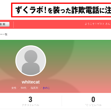
ようこそ！
ゲスト
さん
ー一覧
whitecat
女性
50代
塩尻市
きのこ
3
0
クチコミレベル
“ぐっ”とレベル