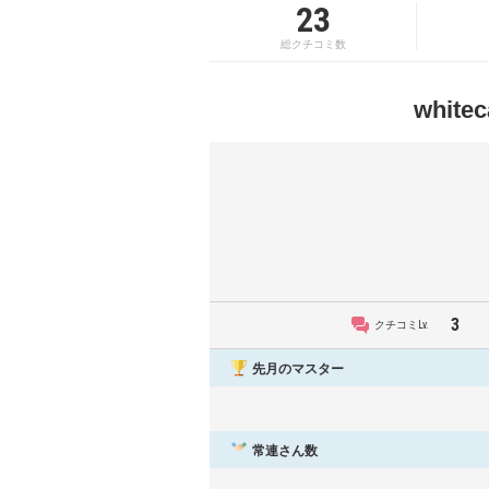
23
総クチコミ数
whi
3
クチコミLv.
先月のマスター
常連さん数