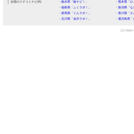
全国のクチコミナビ(R)
・栃木県「栃ナビ！」
・熊本県「ひ
・福島県「ふくラボ！」
・新潟県「な
・群馬県「ぐんラボ！」
・香川県「さ
・石川県「金沢ラボ！」
・鹿児島県「
(C) HitBit