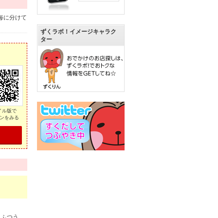
毎に分けて
ずくラボ！イメージキャラク
ター
イル版で
ンをみる
。ふつう