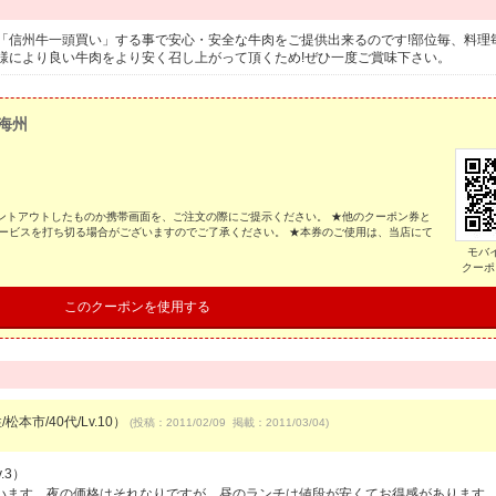
「信州牛一頭買い」する事で安心・安全な牛肉をご提供出来るのです!部位毎、料理
様により良い牛肉をより安く召し上がって頂くため!ぜひ一度ご賞味下さい。
 海州
リントアウトしたものか携帯画面を、ご注文の際にご提示ください。 ★他のクーポン券と
ービスを打ち切る場合がございますのでご了承ください。 ★本券のご使用は、当店にて
モバ
クーポ
このクーポンを使用する
松本市/40代/Lv.10）
(投稿：2011/02/09 掲載：2011/03/04)
.3）
います。夜の価格はそれなりですが、昼のランチは値段が安くてお得感があります