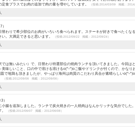
の定食プラスでお肉の追加で肉の量を増やしています。
（投稿:2014/03/09 掲載：2014/
人
17）
日替わりで希少部位のお肉がいろいろ食べられます。ステーキが好きで食べたくな
さい。大満足できると思います。
（投稿:2012/09/22 掲載：2012/09/24）
人
訳では無いみたい）で、日替わり特選部位の焼肉ランチを頂いてきました。今回は
美味しいこと、口の中で溶ける溶けるo(^-^)oご飯やドリンクが付くので、かなり
皿で地鶏も頂きましたが、やっぱり海州は肉質のこだわり具合が素晴らしいo(^-^)
）
（投稿:2012/09/06 掲載：2012/09/06）
人
.3）
に小腸を追加しました。ランチで炭火焼きの一人焼肉はなんかリッチな気分でした
す。
（投稿:2012/06/07 掲載：2012/06/08）
人