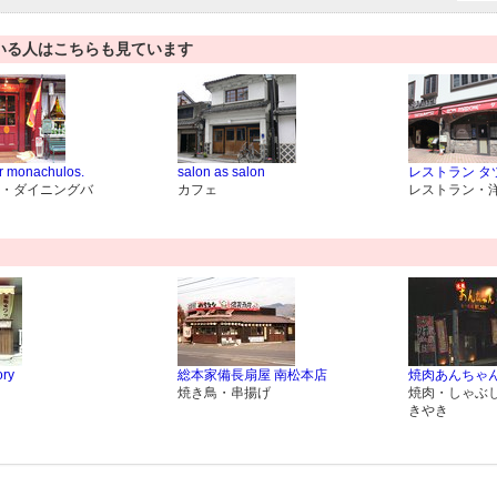
いる人はこちらも見ています
r monachulos.
salon as salon
レストラン タ
・ダイニングバ
カフェ
レストラン・
ory
総本家備長扇屋 南松本店
焼肉あんちゃ
焼き鳥・串揚げ
焼肉・しゃぶ
きやき