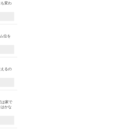
味も変わ
ム位を
使えるの
沢は家で
チはかな