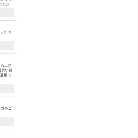
03/10）
ると行き
とも三角
お買い得
o夏場は
。カルビ