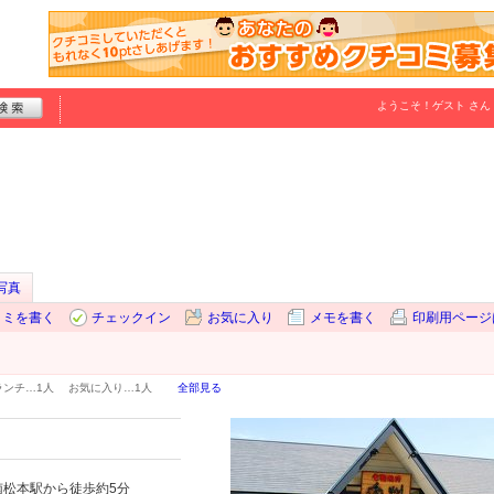
ようこそ！
ゲスト
さん
写真
コミを書く
チェックイン
お気に入り
メモを書く
印刷用ページ
ランチ…
1人
お気に入り…
1人
全部見る
R南松本駅から徒歩約5分