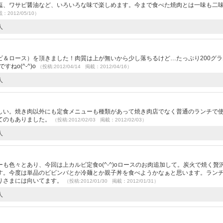
塩、ワサビ醤油など、いろいろな味で楽しめます。今まで食べた焼肉とは一味も二
載：2012/05/10）
人
ビ＆ロース）を頂きました！肉質は上が無いから少し落ちるけど…たっぷり200グラ
ねo(^-^)o
（投稿:2012/04/14 掲載：2012/04/16）
人
しい。焼き肉以外にも定食メニューも種類があって焼き肉店でなく普通のランチで
てのもありました。
（投稿:2012/02/03 掲載：2012/02/03）
人
も色々とあり、今回は上カルビ定食o(^-^)oロースのお肉追加して。炭火で焼く贅
す。今度は単品のビビンバとか冷麺とか親子丼を食べようかなぁと思います。ラン
りさまには向いてます。
（投稿:2012/01/30 掲載：2012/01/31）
人