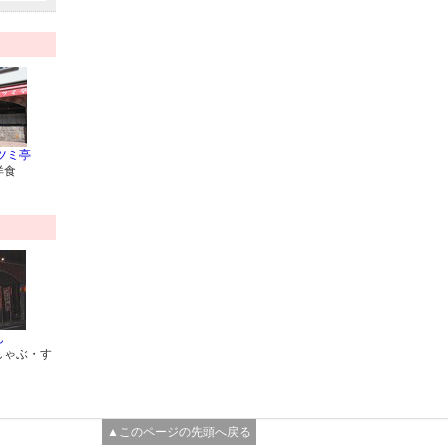
ツミ亭
洋食
ん
しゃぶ・す
▲このページの先頭へ戻る