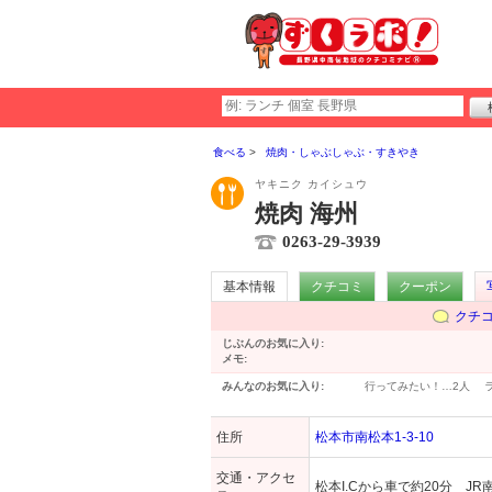
食べる
焼肉・しゃぶしゃぶ・すきやき
ヤキニク カイシュウ
焼肉 海州
0263-29-3939
基本情報
クチコミ
クーポン
クチ
じぶんのお気に入り:
メモ:
みんなのお気に入り:
行ってみたい！…
2人
住所
松本市南松本1-3-10
交通・アクセ
松本I.Cから車で約20分 J