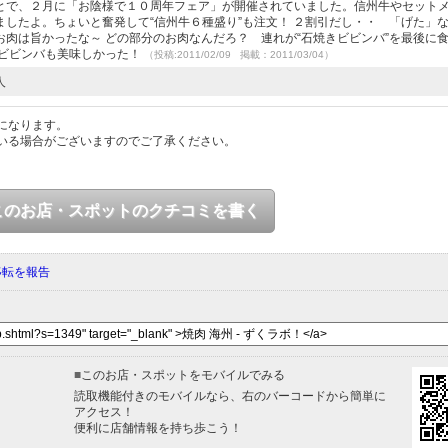
とで、２月に「お陰様で１０周年フェア」が開催されていました。信州牛やセット
したよ。ちょいと奮発して“信州牛６種盛り”も注文！ ２割引だし・・ 「げた」
肉は旨かったな～ どの部分のお肉なんだろ？ 連れが“石焼きビビンバ”を最後に
、ビビンバも美味しかった！
（投稿:2011/02/09 掲載：2011/03/04）
人
になります。
いる場合がございますのでご了承ください。
このお店・スポットのクチコミを書く
移転を報告
■
このお店・スポットをモバイルでみる
読取機能付きのモバイルなら、右のバーコードから簡単に
アクセス！
便利に店舗情報を持ち歩こう！