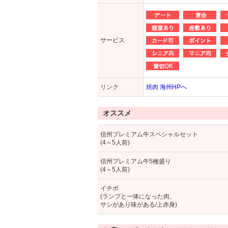
サービス
リンク
焼肉 海州HPへ
オススメ
信州プレミアム牛スペシャルセット
(4～5人前)
信州プレミアム牛5種盛り
(4～5人前)
イチボ
(ランプと一体になった肉、
サシがあり味がある/上赤身)