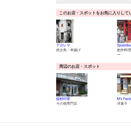
このお店・スポットをお気に入りして
アガレヤ
SpainBa
焼き鳥・串揚げ
創作料理
ー
周辺のお店・スポット
稲村印章
M's Fact
その他専門店
洋菓子