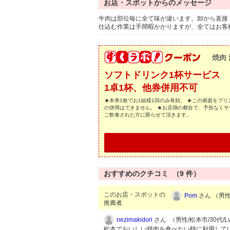
お店・スポットからのメッセージ
牛肉は部位毎に全て味が違います。卸から直接
仕込む作業は手間暇かかりますが、全てはお客
焼肉
ソフトドリンク1杯サービス
1卓1杯、他券併用不可
★本券1枚でお1組様1回のみ有効。 ★この画面をプ
の併用はできません。 ★お店側の都合で、予告なくサ
ご飲食された方に限らせて頂きます。
おすすめのクチコミ （
9
件）
このお店・スポットの
Pom
さん （男性/
推薦者
nezimakidori
さん （男性/松本市/30代/Lv
松本でおいしい焼肉を食べたい時に利用して