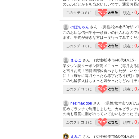
のカルビとかも相当おいしいです。通常お昼
0
このクチコミに
現在：
のぼちゃん
さん （男性/松本市/50代/Lv.
このお店は信州牛を一頭買いの仕入れなので
ます。牛肉が好きな方は一度行ってみてくだ
0
このクチコミに
現在：
まるこ
さん （女性/松本市/40代/Lv.15）
某タウン誌クーポン限定メニュー（毎月ある
と言うお肉！初特選部位食べましたが、いや～
に！（確かに毎月やったら赤字だろう(笑)）別
この七輪炭火はちょっと暑かったけどね（汗
0
このクチコミに
現在：
nezimakidori
さん （男性/松本市/30代/Lv
初めてランチで利用しました。カルビランチ
の肉も適度に脂がのっていておいしかったで
0
このクチコミに
現在：
えみこ
さん （女性/松本市/50代/Lv.34）