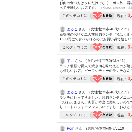
お肉の食べ方はタレだけでなく、ポン酢、岩
って美味しいお店です。
（投稿:2012/05/09 掲
0
このクチコミに
現在：
まるこ
さん （女性/松本市/40代/Lv.15）
新登場のお得な二人前焼肉ランチ（私はカル
1500円位で食べられるのはお買い得で嬉しいです
0
このクチコミに
現在：
芋。
さん （女性/松本市/30代/Lv.41）
ランチ価額で炭火で焼き肉を味わえるのが嬉
も嬉しいお店。ビーフシチューのランチなん
0
このクチコミに
現在：
まるこ
さん （女性/松本市/40代/Lv.15）
ランチに行ってきました。焼肉ランチメニュー
は味わえません。肉質が本当に美味しいので
りコストパフォーマンスいいですし、おひと
0
このクチコミに
現在：
Pom
さん （男性/松本市/40代/Lv.10）