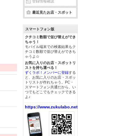
登録情報確認
最近見たお店・スポット
スマートフォン版
クチコミ数順で並び替えができ
ちゃう！
モバイル端末での検索結果もク
チコミ数順で並び替えができち
ゃうよ☆
お気に入りのお店・スポットリ
ストを持ち運べる！
ずくラボ！メンバーに登録
する
と、お気に入りのお店・スポッ
トリストが作れちゃう。PC・
スマートフォン共通だから、い
つでもどこでもチェックできる
よ♪
https://www.zukulabo.net/