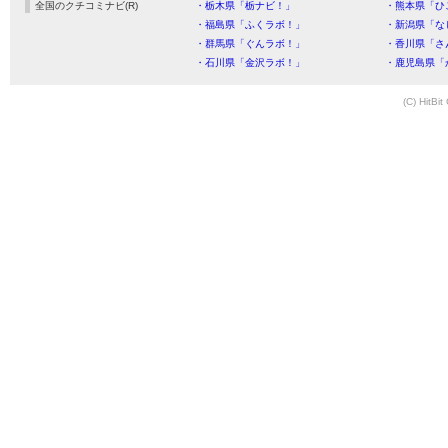
全国のクチコミナビ(R)
・栃木県「栃ナビ！」
・熊本県「ひ
・福島県「ふくラボ！」
・新潟県「な
・群馬県「ぐんラボ！」
・香川県「さ
・石川県「金沢ラボ！」
・鹿児島県「
(C) HitBit