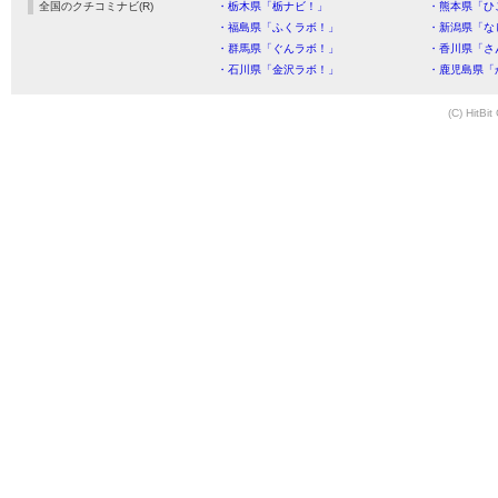
全国のクチコミナビ(R)
・栃木県「栃ナビ！」
・熊本県「ひ
・福島県「ふくラボ！」
・新潟県「な
・群馬県「ぐんラボ！」
・香川県「さ
・石川県「金沢ラボ！」
・鹿児島県「
(C) HitBit