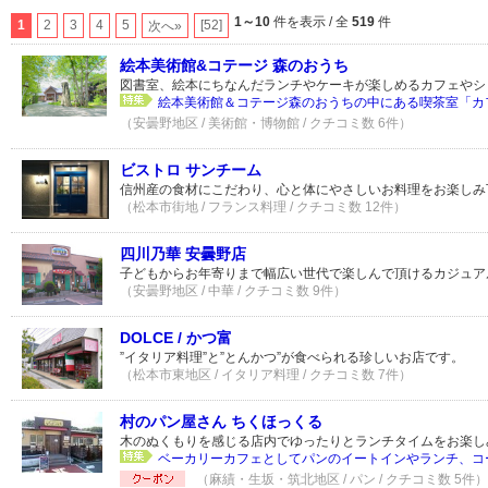
1～10
件を表示 / 全
519
件
1
2
3
4
5
[52]
次へ»
絵本美術館&コテージ 森のおうち
図書室、絵本にちなんだランチやケーキが楽しめるカフェやシ
絵本美術館＆コテージ森のおうちの中にある喫茶室「カフ
（安曇野地区 / 美術館・博物館 / クチコミ数 6件）
ビストロ サンチーム
信州産の食材にこだわり、心と体にやさしいお料理をお楽しみ
（松本市街地 / フランス料理 / クチコミ数 12件）
四川乃華 安曇野店
子どもからお年寄りまで幅広い世代で楽しんで頂けるカジュア
（安曇野地区 / 中華 / クチコミ数 9件）
DOLCE / かつ富
”イタリア料理”と”とんかつ”が食べられる珍しいお店です。
（松本市東地区 / イタリア料理 / クチコミ数 7件）
村のパン屋さん ちくほっくる
木のぬくもりを感じる店内でゆったりとランチタイムをお楽し
ベーカリーカフェとしてパンのイートインやランチ、コー
（麻績・生坂・筑北地区 / パン / クチコミ数 5件）