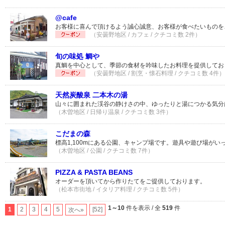
@cafe
お客様に喜んで頂けるよう誠心誠意、お客様が食べたいものを
（安曇野地区 / カフェ / クチコミ数 2件）
旬の味処 鯛や
真鯛を中心として、季節の食材を吟味したお料理を提供してお
（安曇野地区 / 割烹・懐石料理 / クチコミ数 4件）
天然炭酸泉 二本木の湯
山々に囲まれた渓谷の静けさの中、ゆったりと湯につかる気分
（木曽地区 / 日帰り温泉 / クチコミ数 3件）
こだまの森
標高1,100mにある公園、キャンプ場です。遊具や遊び場がい
（木曽地区 / 公園 / クチコミ数 7件）
PIZZA & PASTA BEANS
オーダーを頂いてから作りたてをご提供しております。
（松本市街地 / イタリア料理 / クチコミ数 5件）
1～10
件を表示 / 全
519
件
1
2
3
4
5
[52]
次へ»