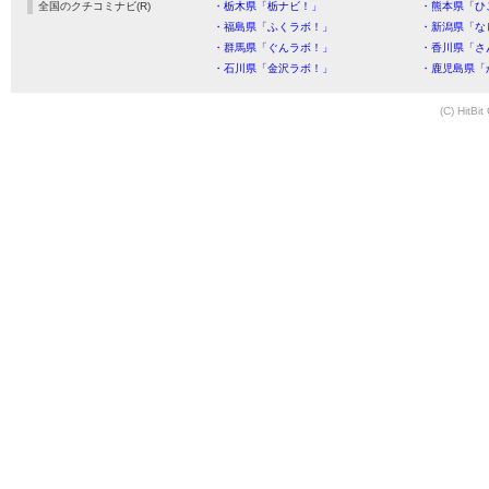
全国のクチコミナビ(R)
・栃木県「栃ナビ！」
・熊本県「ひ
・福島県「ふくラボ！」
・新潟県「な
・群馬県「ぐんラボ！」
・香川県「さ
・石川県「金沢ラボ！」
・鹿児島県「
(C) HitBit