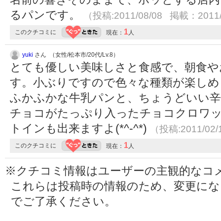
るパンです。
（投稿:2011/08/08 掲載：2011/
1
このクチコミに
現在：
人
yuki
さん （女性/松本市/20代/Lv.8）
とても優しい美味しさと食感で、朝食や
す。小ぶりですので色々な種類が楽しめ
ふかふかな牛乳パンと、ちょうどいい
チョコがたっぷり入ったチョコクロワ
トインも出来ますよ(*^-^*)
（投稿:2011/02
1
このクチコミに
現在：
人
※クチコミ情報はユーザーの主観的なコ
これらは投稿時の情報のため、変更に
でご了承ください。