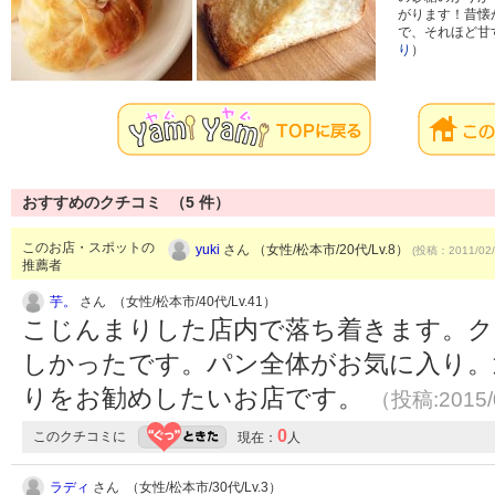
がります！昔懐
で、それほど甘
り
）
おすすめのクチコミ （
5
件）
このお店・スポットの
yuki
さん （女性/松本市/20代/Lv.8）
(投稿：2011/02/
推薦者
芋。
さん （女性/松本市/40代/Lv.41）
こじんまりした店内で落ち着きます。ク
しかったです。パン全体がお気に入り。
りをお勧めしたいお店です。
（投稿:2015/
0
このクチコミに
現在：
人
ラディ
さん （女性/松本市/30代/Lv.3）