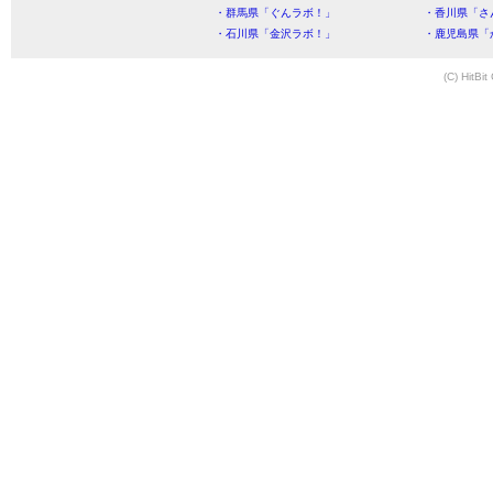
・群馬県「ぐんラボ！」
・香川県「さ
・石川県「金沢ラボ！」
・鹿児島県「
(C) HitBit