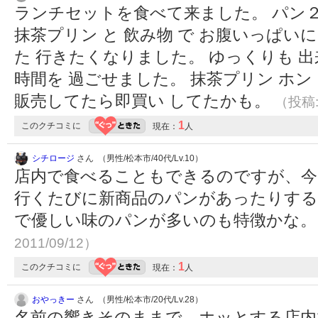
ランチセットを食べて来ました。 パン２
抹茶プリン と 飲み物 で お腹いっぱい
た 行きたくなりました。 ゆっくりも 出
時間を 過ごせました。 抹茶プリン ホン
販売してたら即買い してたかも。
（投稿:2
1
このクチコミに
現在：
人
シチロージ
さん （男性/松本市/40代/Lv.10）
店内で食べることもできるのですが、今
行くたびに新商品のパンがあったりす
で優しい味のパンが多いのも特徴かな
2011/09/12）
1
このクチコミに
現在：
人
おやっきー
さん （男性/松本市/20代/Lv.28）
名前の響きそのままで、ホッとする店内