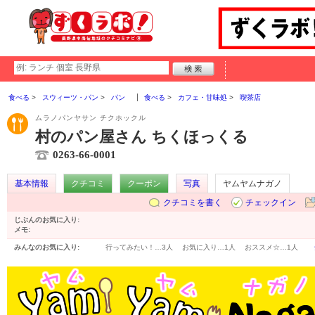
食べる
スウィーツ・パン
パン
食べる
カフェ・甘味処
喫茶店
ムラノパンヤサン チクホックル
村のパン屋さん ちくほっくる
0263-66-0001
基本情報
クチコミ
クーポン
写真
ヤムヤムナガノ
クチコミを書く
チェックイン
じぶんのお気に入り:
メモ:
みんなのお気に入り:
行ってみたい！…
3人
お気に入り…
1人
おススメ☆…
1人