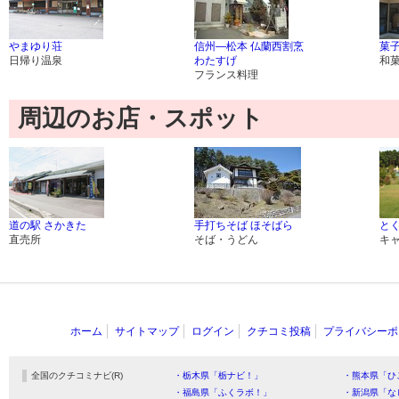
やまゆり荘
信州―松本 仏蘭西割烹
菓子
日帰り温泉
わたすげ
和
フランス料理
周辺のお店・スポット
道の駅 さかきた
手打ちそば ほそばら
と
直売所
そば・うどん
キ
ホーム
サイトマップ
ログイン
クチコミ投稿
プライバシーポ
全国のクチコミナビ(R)
・栃木県「栃ナビ！」
・熊本県「ひ
・福島県「ふくラボ！」
・新潟県「な