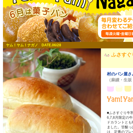
ヤム！ヤム！ナガノ DATE.06/28
ふさすぐ
村のパン屋さ
（麻績・生坂
■ふさすぐり牛乳
6,7,8月限定
ドカラントとも
ました。甘酸っ
は、定番のプレ