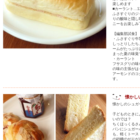
楽しめます
■カーラント…1
ふさすぐりのジ
りの酸味と隠し
ニーをお楽しみ
【編集部試食】
・ふさすぐり牛
しっとりしたち
ームがたっぷり
まった夏の味覚
・カーラント
フサスグリの味
の味の主張がは
アーモンドのコ
す。
懐かし
懐かしのシュガ
子どものときに
いのでは？
ちくほっくるさ
パンにシュガー
も、軽くトース
の砂糖のがりが