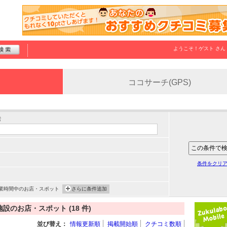
ようこそ！
ゲスト
さん
ココサーチ(GPS)
索
条件をクリ
業時間中のお店・スポット
さらに条件追加
のお店・スポット (18 件)
並び替え：
情報更新順
掲載開始順
クチコミ数順