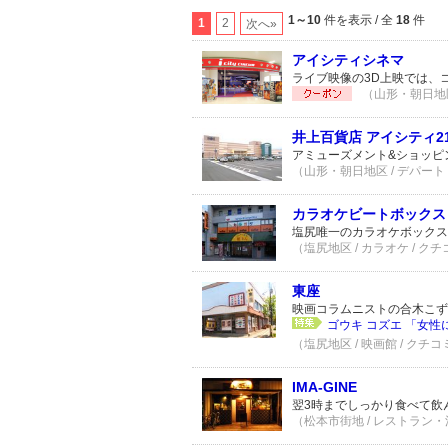
1～10
件を表示 / 全
18
件
1
2
次へ»
アイシティシネマ
ライブ映像の3D上映では、
（山形・朝日地区 
井上百貨店 アイシティ2
アミューズメント&ショッピ
（山形・朝日地区 / デパート
カラオケビートボックス
塩尻唯一のカラオケボックス♪
（塩尻地区 / カラオケ / クチ
東座
映画コラムニストの合木こず
ゴウキ コズエ 「女性
（塩尻地区 / 映画館 / クチコ
IMA-GINE
翌3時までしっかり食べて飲
（松本市街地 / レストラン・洋