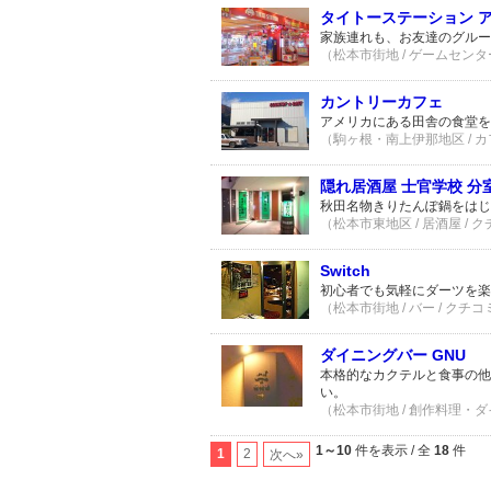
タイトーステーション 
家族連れも、お友達のグルー
（松本市街地 / ゲームセンター
カントリーカフェ
アメリカにある田舎の食堂
（駒ヶ根・南上伊那地区 / カフ
隠れ居酒屋 士官学校 分
秋田名物きりたんぽ鍋をはじ
（松本市東地区 / 居酒屋 / 
Switch
初心者でも気軽にダーツを楽
（松本市街地 / バー / クチコ
ダイニングバー GNU
本格的なカクテルと食事の他
い。
（松本市街地 / 創作料理・ダ
1～10
件を表示 / 全
18
件
1
2
次へ»