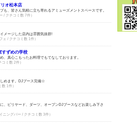
アリオ松本店
プも、皆さん気軽に立ち寄れるアミューズメントスペースです。
 / クチコミ数 7件）
をイメージした店内は雰囲気抜群!
ェ / クチコミ数 1件）
室すずめの学校
め、真心こもったお料理でもてなしております。
クチコミ数 2件）
しめます。DJブース完備☆
ミ数 1件）
に、ビリヤード、ダーツ、オープンDJブースなどお楽しみ下さ
イニングバー / クチコミ数 3件）