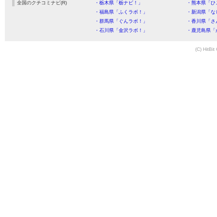
全国のクチコミナビ(R)
・栃木県「栃ナビ！」
・熊本県「ひ
・福島県「ふくラボ！」
・新潟県「な
・群馬県「ぐんラボ！」
・香川県「さ
・石川県「金沢ラボ！」
・鹿児島県「
(C) HitBit