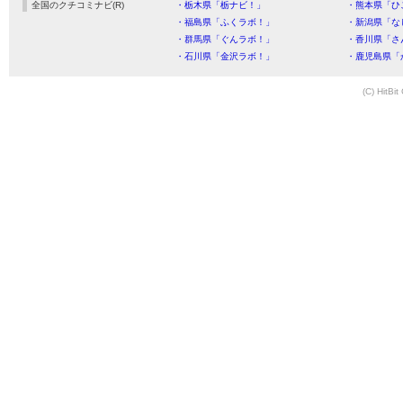
全国のクチコミナビ(R)
・栃木県「栃ナビ！」
・熊本県「ひ
・福島県「ふくラボ！」
・新潟県「な
・群馬県「ぐんラボ！」
・香川県「さ
・石川県「金沢ラボ！」
・鹿児島県「
(C) HitBit