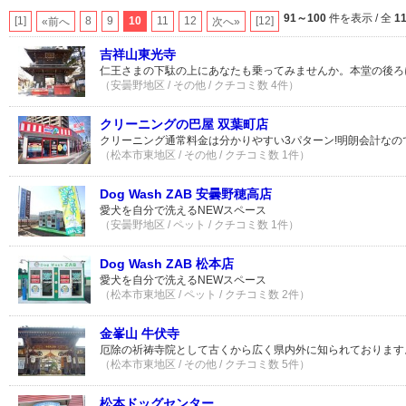
91～100
件を表示 / 全
1
[1]
8
9
10
11
12
[12]
«前へ
次へ»
吉祥山東光寺
仁王さまの下駄の上にあなたも乗ってみませんか。本堂の後ろ
（安曇野地区 / その他 / クチコミ数 4件）
クリーニングの巴屋 双葉町店
クリーニング通常料金は分かりやすい3パターン!明朗会計な
（松本市東地区 / その他 / クチコミ数 1件）
Dog Wash ZAB 安曇野穂高店
愛犬を自分で洗えるNEWスペース
（安曇野地区 / ペット / クチコミ数 1件）
Dog Wash ZAB 松本店
愛犬を自分で洗えるNEWスペース
（松本市東地区 / ペット / クチコミ数 2件）
金峯山 牛伏寺
厄除の祈祷寺院として古くから広く県内外に知られております
（松本市東地区 / その他 / クチコミ数 5件）
松本ドッグセンター