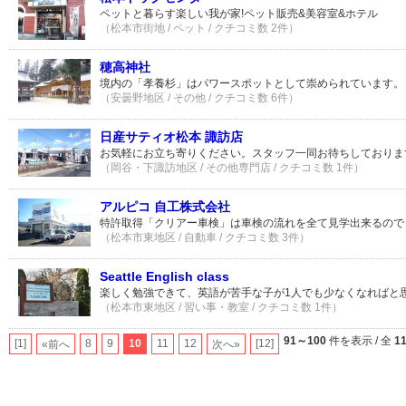
ペットと暮らす楽しい我が家!ペット販売&美容室&ホテル
（松本市街地 / ペット / クチコミ数 2件）
穂高神社
境内の「孝養杉」はパワースポットとして崇められています。
（安曇野地区 / その他 / クチコミ数 6件）
日産サティオ松本 諏訪店
お気軽にお立ち寄りください。スタッフ一同お待ちしておりま
（岡谷・下諏訪地区 / その他専門店 / クチコミ数 1件）
アルピコ 自工株式会社
特許取得「クリアー車検」は車検の流れを全て見学出来るので
（松本市東地区 / 自動車 / クチコミ数 3件）
Seattle English class
楽しく勉強できて、英語が苦手な子が1人でも少なくなればと
（松本市東地区 / 習い事・教室 / クチコミ数 1件）
91～100
件を表示 / 全
1
[1]
8
9
10
11
12
[12]
«前へ
次へ»