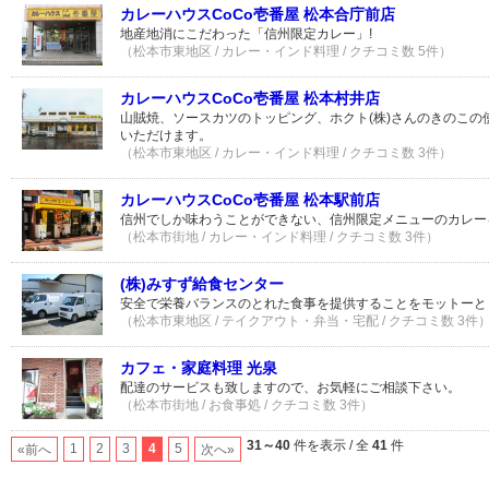
カレーハウスCoCo壱番屋 松本合庁前店
地産地消にこだわった「信州限定カレー」!
（松本市東地区 / カレー・インド料理 / クチコミ数 5件）
カレーハウスCoCo壱番屋 松本村井店
山賊焼、ソースカツのトッピング、ホクト(株)さんのきのこの
いただけます。
（松本市東地区 / カレー・インド料理 / クチコミ数 3件）
カレーハウスCoCo壱番屋 松本駅前店
信州でしか味わうことができない、信州限定メニューのカレー
（松本市街地 / カレー・インド料理 / クチコミ数 3件）
(株)みすず給食センター
安全で栄養バランスのとれた食事を提供することをモットーと
（松本市東地区 / テイクアウト・弁当・宅配 / クチコミ数 3件
カフェ・家庭料理 光泉
配達のサービスも致しますので、お気軽にご相談下さい。
（松本市街地 / お食事処 / クチコミ数 3件）
31～40
件を表示 / 全
41
件
1
2
3
4
5
«前へ
次へ»