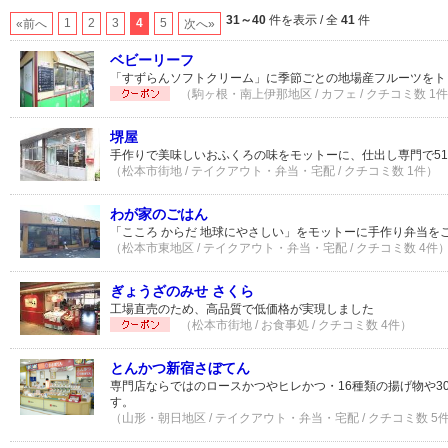
31～40
件を表示 / 全
41
件
1
2
3
4
5
«前へ
次へ»
ベビーリーフ
「すずらんソフトクリーム」に季節ごとの地場産フルーツをト
（駒ヶ根・南上伊那地区 / カフェ / クチコミ数 1
堺屋
手作りで美味しいおふくろの味をモットーに、仕出し専門で5
（松本市街地 / テイクアウト・弁当・宅配 / クチコミ数 1件）
わが家のごはん
「こころ からだ 地球にやさしい」をモットーに手作り弁当を
（松本市東地区 / テイクアウト・弁当・宅配 / クチコミ数 4件
ぎょうざのみせ さくら
工場直売のため、高品質で低価格が実現しました
（松本市街地 / お食事処 / クチコミ数 4件）
とんかつ新宿さぼてん
専門店ならではのロースかつやヒレかつ・16種類の揚げ物や3
す。
（山形・朝日地区 / テイクアウト・弁当・宅配 / クチコミ数 5