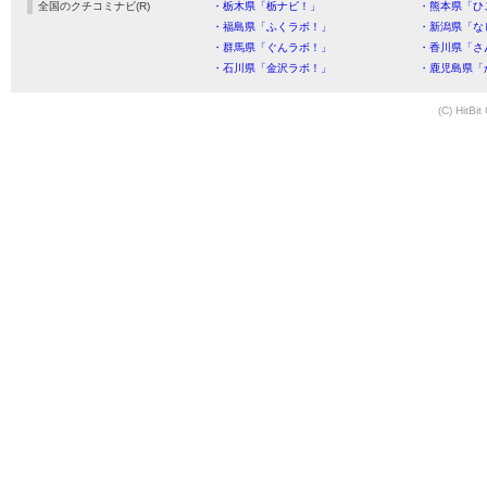
全国のクチコミナビ(R)
・栃木県「栃ナビ！」
・熊本県「ひ
・福島県「ふくラボ！」
・新潟県「な
・群馬県「ぐんラボ！」
・香川県「さ
・石川県「金沢ラボ！」
・鹿児島県「
(C) HitBit