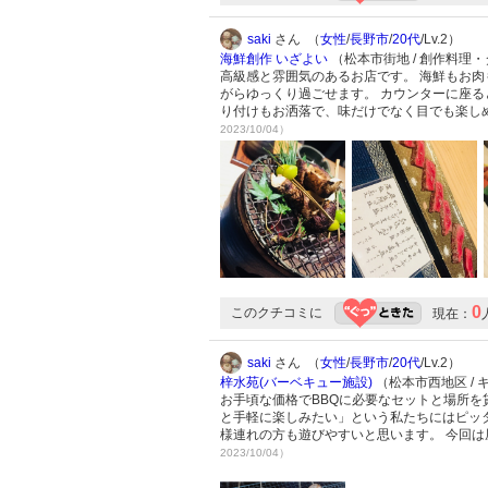
saki
さん （
女性
/
長野市
/
20代
/Lv.2）
海鮮創作 いざよい
（松本市街地 / 創作料理
高級感と雰囲気のあるお店です。 海鮮もお肉
がらゆっくり過ごせます。 カウンターに座る
り付けもお洒落で、味だけでなく目でも楽し
2023/10/04）
0
このクチコミに
現在：
saki
さん （
女性
/
長野市
/
20代
/Lv.2）
梓水苑(バーベキュー施設)
（松本市西地区 / 
お手頃な価格でBBQに必要なセットと場所を
と手軽に楽しみたい」という私たちにはピッタ
様連れの方も遊びやすいと思います。 今回
2023/10/04）