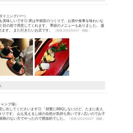
・ダイニングバー）
も美味しいです◎ 席は半個室のつくりで、お酒や食事を味わいな
と目の前で用意してくれます。 季節のメニューもありました。 盛
めます。 また行きたいお店です。
（投稿:2022/04/27 掲載：
人
キャンプ場）
貸し出してくださいます◎ 「頻繁にBBQしないけど、たまに友人
リです。 山も見えるし緑の自然が気持ち良いです♪ 広いのでお子
は屋根のない方でやったので開放的でした。
（投稿:2022/04/27 掲載：