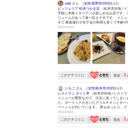
saki
さん （
女性
/
長野市
/
20代
/Lv.2）
ピッツェリア 松本つかま店
（松本市街地 / 
手軽に本格イタリアンが楽しめるお店です。 
リュームがあって食べ応え十分です。 メニ
す◎ 家族連れや女子会の利用も多くて年齢
2023/10/04）
0
このクチコミに
現在：
いちご
さん （
女性
/
松本市
/
20代
/Lv.3）
レストラン タツミ亭
（松本市街地 / レスト
メニューが豊富なので、注文に迷ってしまい
た。ガーリックのきいたグリルチキンとターメ
ーベットが付いています。 席もゆったり、
2021/04/02）
0
このクチコミに
現在：