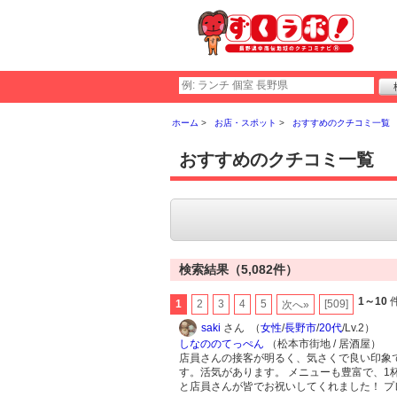
ホーム
お店・スポット
おすすめのクチコミ一覧
おすすめのクチコミ一覧
検索結果（5,082件）
1～10
件
1
2
3
4
5
[509]
次へ»
saki
さん （
女性
/
長野市
/
20代
/Lv.2）
しなののてっぺん
（松本市街地 / 居酒屋）
店員さんの接客が明るく、気さくで良い印象
す。活気があります。 メニューも豊富で、1
と店員さんが皆でお祝いしてくれました！ 