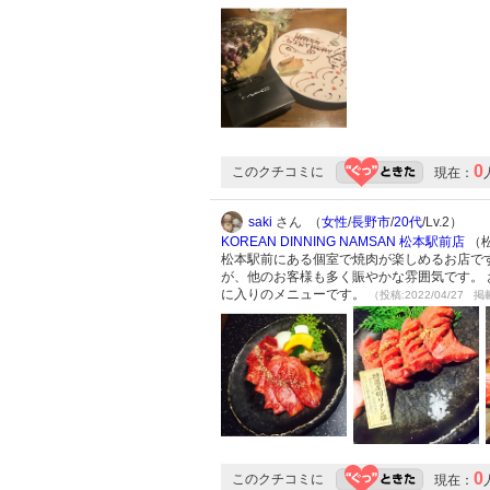
0
このクチコミに
現在：
saki
さん （
女性
/
長野市
/
20代
/Lv.2）
KOREAN DINNING NAMSAN 松本駅前店
（松
松本駅前にある個室で焼肉が楽しめるお店です
が、他のお客様も多く賑やかな雰囲気です。 
に入りのメニューです。
（投稿:2022/04/27 掲
0
このクチコミに
現在：