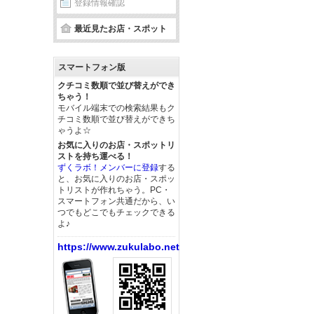
登録情報確認
最近見たお店・スポット
スマートフォン版
クチコミ数順で並び替えができ
ちゃう！
モバイル端末での検索結果もク
チコミ数順で並び替えができち
ゃうよ☆
お気に入りのお店・スポットリ
ストを持ち運べる！
ずくラボ！メンバーに登録
する
と、お気に入りのお店・スポッ
トリストが作れちゃう。PC・
スマートフォン共通だから、い
つでもどこでもチェックできる
よ♪
https://www.zukulabo.net/