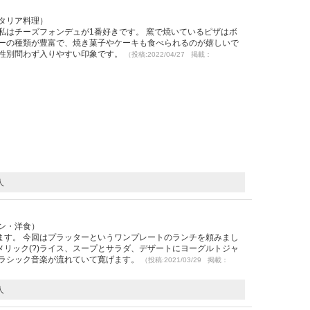
イタリア料理）
私はチーズフォンデュが1番好きです。 窯で焼いているピザはボ
ューの種類が豊富で、焼き菓子やケーキも食べられるのが嬉しいで
や性別問わず入りやすい印象です。
（投稿:2022/04/27 掲載：
人
ラン・洋食）
ます。 今回はプラッターというワンプレートのランチを頼みまし
リック(?)ライス、スープとサラダ、デザートにヨーグルトジャ
クラシック音楽が流れていて寛げます。
（投稿:2021/03/29 掲載：
人