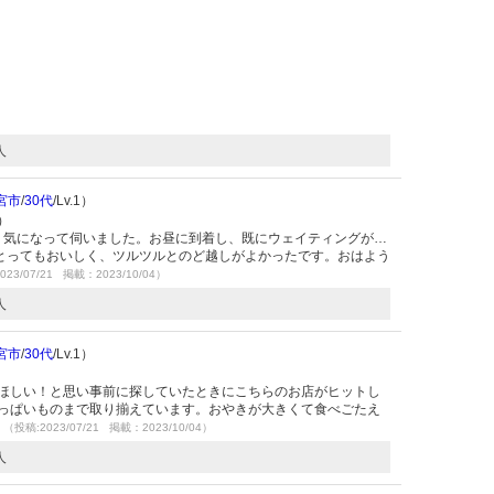
人
宮市
/
30代
/Lv.1）
）
く気になって伺いました。お昼に到着し、既にウェイティングが…
とってもおいしく、ツルツルとのど越しがよかったです。おはよう
023/07/21 掲載：2023/10/04）
人
宮市
/
30代
/Lv.1）
がほしい！と思い事前に探していたときにこちらのお店がヒットし
ょっぱいものまで取り揃えています。おやきが大きくて食べごたえ
♪
（投稿:2023/07/21 掲載：2023/10/04）
人