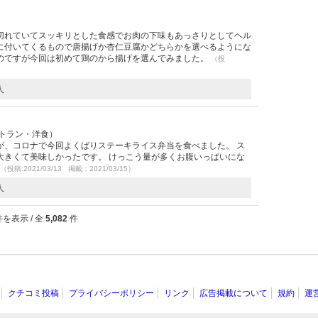
切れていてスッキリとした食感でお肉の下味もあっさりとしてヘル
に付いてくるもので唐揚げか杏仁豆腐かどちらかを選べるようにな
のですが今回は初めて鶏のから揚げを選んでみました。
（投
人
ストラン・洋食）
が、コロナで今回よくばりステーキライス弁当を食べました。 ス
大きくて美味しかったです。 けっこう量が多くお腹いっぱいにな
（投稿:2021/03/13 掲載：2021/03/15）
人
を表示 / 全
5,082
件
クチコミ投稿
プライバシーポリシー
リンク
広告掲載について
規約
運