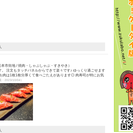
人
本市街地 / 焼肉・しゃぶしゃぶ・すきやき）
。 注文もタッチパネルからできて楽々です♪ ゆっくり過ごせます
お肉は1枚1枚分厚くて食べごたえがあります◎ 肉寿司が特にお気
載：2023/10/04）
人