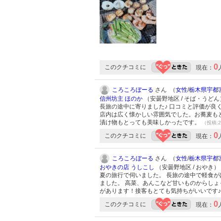
0
このクチコミに
現在：
ころころぼーる
さん （
女性
/
栃木県宇都
信州坊主 ほのか
（安曇野地区 / そば・うどん
長旅の途中に寄りました♪ 口コミと評価が良
店内は広く懐かしい雰囲気でした。お蕎麦も
漬け物もとっても美味しかったです。
（投稿:2
0
このクチコミに
現在：
ころころぼーる
さん （
女性
/
栃木県宇都
おやきの店 うしこし
（安曇野地区 / おやき）
夏の旅行で伺いました。 長旅の途中で軽食
ました。 高菜、あんこなど甘いものからし
があります！接客もとても気持ちがいいです
0
このクチコミに
現在：