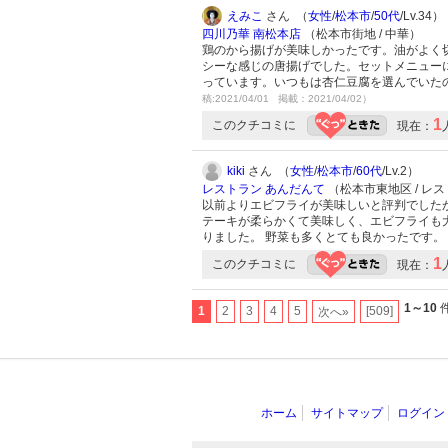
えみこ
さん （
女性
/
松本市
/
50代
/Lv.34）
四川乃華 南松本店
（松本市街地 / 中華）
鶏のから揚げが美味しかったです。油がよく
シーな感じの唐揚げでした。セットメニュー
っています。いつもは杏仁豆腐を選んでいた
稿:2021/04/01 掲載：2021/04/02）
1
このクチコミに
現在：
kiki
さん （
女性
/
松本市
/
60代
/Lv.2）
レストラン あんだんて
（松本市東地区 / レ
以前よりエビフライが美味しいと評判でした
テーキが柔らかくて美味しく、エビフライも
りました。 野菜も多くとても良かったです。
1
このクチコミに
現在：
1～10
件
1
2
3
4
5
[509]
次へ»
ホーム
サイトマップ
ログイン