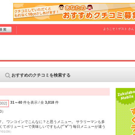
ようこそ！
ゲスト
さん
おすすめのクチコミを検索する
31～40
件を表示 / 全
3,018
件
[302]
10）
。 ワンコインでこんなに？と思うメニュー。 サラリーマンも多
てボリューミーで美味しいですもん(*ﾟ∀ﾟ*) 毎日メニューが違う
/01/26）