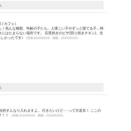
人
 / カフェ）
た！色んな種類、年齢の子たち。人懐こい子やずっと寝てる子…時
にはたまらない場所です。 石窯焼きのピザ(照り焼きチキン)、生
味しかったです♪
（投稿:2016/02/18 掲載：2016/02/19）
人
的すんなり入れますよ。 行きたいけど･･･って方是非！ ここの
す！！
（投稿:2016/02/04 掲載：2016/02/05）