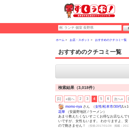
ホーム
お店・スポット
おすすめのクチコミ一覧
おすすめのクチコミ一覧
検索結果（3,018件）
[1]
2
3
4
5
6
«前へ
次へ»
momo-nya
さん （
女性
/
松本市
/
30代
/Lv.
花華
（安曇野地区 / ラーメン）
あまり教えたくないすごくお得なお店なんです
いですが、女性もいます。 わかりますよ、安く
ので飽きません！
（投稿:2017/01/26 掲載：2017