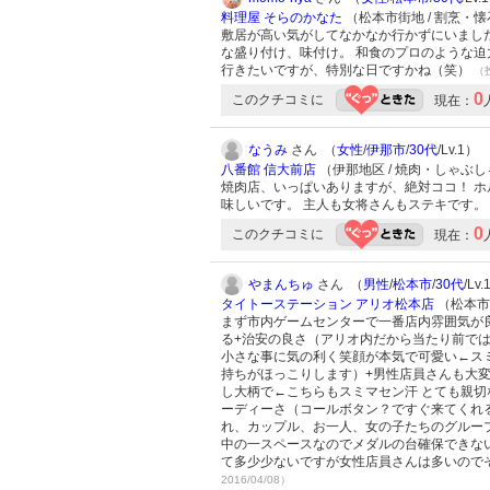
料理屋 そらのかなた
（松本市街地 / 割烹・
敷居が高い気がしてなかなか行かずにいましたが
な盛り付け、味付け。 和食のプロのような迫
行きたいですが、特別な日ですかね（笑）
（投
0
このクチコミに
現在：
なうみ
さん （
女性
/
伊那市
/
30代
/Lv.1）
八番館 信大前店
（伊那地区 / 焼肉・しゃぶ
焼肉店、いっぱいありますが、絶対ココ！ ホ
味しいです。 主人も女将さんもステキです。
0
このクチコミに
現在：
やまんちゅ
さん （
男性
/
松本市
/
30代
/Lv
タイトーステーション アリオ松本店
（松本市
まず市内ゲームセンターで一番店内雰囲気が
る+治安の良さ（アリオ内だから当たり前で
小さな事に気の利く笑顔が本気で可愛い←ス
持ちがほっこりします）+男性店員さんも大
し大柄で←こちらもスミマセン汗 とても親
ーディーさ（コールボタン？ですぐ来てくれ
れ、カップル、お一人、女の子たちのグルー
中の一スペースなのでメダルの台確保できない限
て多少少ないですが女性店員さんは多いので
2016/04/08）