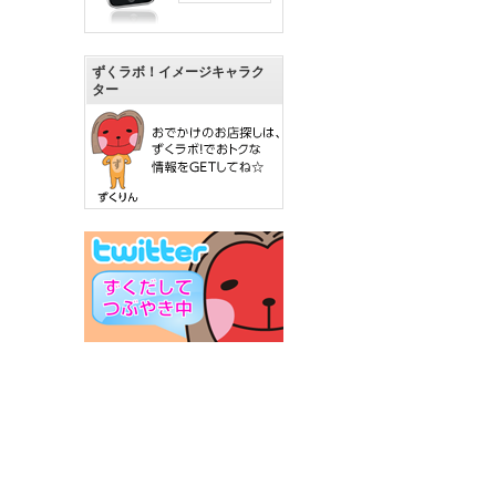
ずくラボ！イメージキャラク
ター