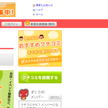
重要なお知らせ
ヘルプ
ホーム
クチコミナビ！メンバーにな