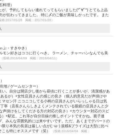
懐石料理）
、予約してもらい連れてってもらいました(*ﾟ∀ﾟ*) とても上品
力が伝わってきました。 特に〆のご飯が美味しかったです。 また
稿:2017/01/26 掲載：2017/01/26）
人
しゃぶ・すきやき）
ルモン好きはココに行くべき。 ラーメン、チャーハンなんでも美
（投稿:2016/04/09 掲載：2016/04/11）
人
.1）
街地 / ゲームセンター）
良い。自分は開店少し後から昼頃に行くことが多いが、清潔感があ
はあるが）+女性店員さんの感じの良さ（個人的意見だが声掛けや
ミマセン汗 ニコニコしてる小柄の店員さんがいらっしゃる日は気
変丁寧（店長さんらしきよくメンテされている眼鏡の店員さんと少
切な声掛けをしてくださる方の対応の良さ）+カウンター対応のスピ
る）+駅近。これ等が自分目線の推しポイントですかね。親子連
プ、みんな雰囲気的には来やすいです。ただ、あくまでデパートの
り本気の長居は厳しい点が(;･ω･) 規模&プライズは大型に比べ
そこも特にオススメです（笑）
（投稿:2016/04/04 掲載：