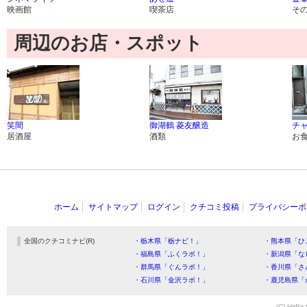
映画館
喫茶店
そ
周辺のお店・スポット
笑間
御湖鶴 菱友醸造
チ
居酒屋
酒類
お
ホーム
サイトマップ
ログイン
クチコミ投稿
プライバシーポ
全国のクチコミナビ(R)
・栃木県「栃ナビ！」
・熊本県「ひ
・福島県「ふくラボ！」
・新潟県「な
・群馬県「ぐんラボ！」
・香川県「さ
・石川県「金沢ラボ！」
・鹿児島県「
(C) HitBit