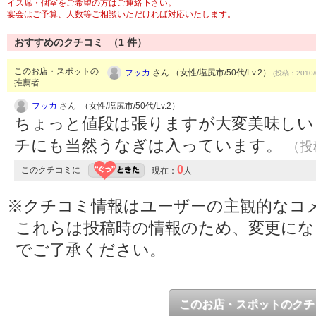
イス席・個室をご希望の方はご連絡下さい。
宴会はご予算、人数等ご相談いただければ対応いたします。
おすすめのクチコミ （
1
件）
このお店・スポットの
フッカ
さん （女性/塩尻市/50代/Lv.2）
(投稿：2010/
推薦者
フッカ
さん （女性/塩尻市/50代/Lv.2）
ちょっと値段は張りますが大変美味しい
チにも当然うなぎは入っています。
（投稿
0
このクチコミに
現在：
人
※クチコミ情報はユーザーの主観的なコ
これらは投稿時の情報のため、変更に
でご了承ください。
このお店・スポットのクチ