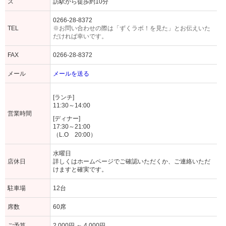
ス
訪駅から徒歩約10分
0266-28-8372
TEL
※お問い合わせの際は「ずくラボ！を見た」とお伝えいた
だければ幸いです。
FAX
0266-28-8372
メール
メールを送る
[ランチ]
11:30～14:00
営業時間
[ディナー]
17:30～21:00
（L.O 20:00）
水曜日
店休日
詳しくはホームページでご確認いただくか、ご連絡いただ
けますと確実です。
駐車場
12台
席数
60席
ご予算
2,000円 ～ 4,000円