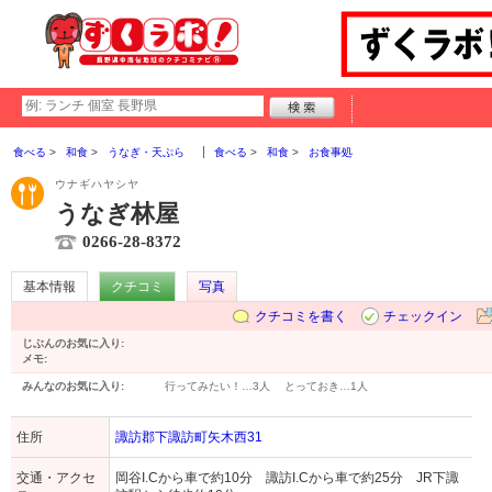
食べる
和食
うなぎ・天ぷら
食べる
和食
お食事処
ウナギハヤシヤ
うなぎ林屋
0266-28-8372
基本情報
クチコミ
写真
クチコミを書く
チェックイン
じぶんのお気に入り:
メモ:
みんなのお気に入り:
行ってみたい！…
3人
とっておき…
1人
住所
諏訪郡下諏訪町矢木西31
交通・アクセ
岡谷I.Cから車で約10分 諏訪I.Cから車で約25分 JR下諏