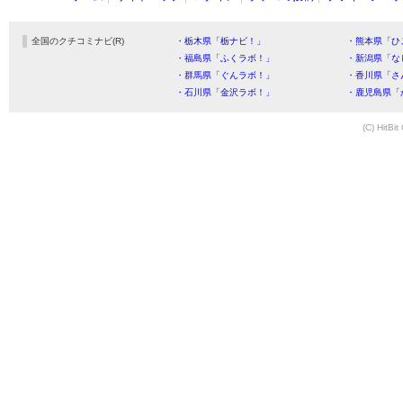
全国のクチコミナビ(R)
・栃木県「栃ナビ！」
・熊本県「ひ
・福島県「ふくラボ！」
・新潟県「な
・群馬県「ぐんラボ！」
・香川県「さ
・石川県「金沢ラボ！」
・鹿児島県「
(C) HitBit