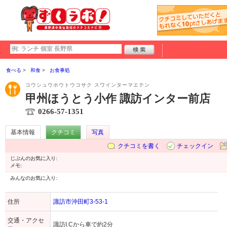
食べる
和食
お食事処
コウシュウホウトウコサク スワインターマエテン
甲州ほうとう小作 諏訪インター前店
0266-57-1351
基本情報
クチコミ
写真
クチコミを書く
チェックイン
じぶんのお気に入り:
メモ:
みんなのお気に入り:
住所
諏訪市沖田町3-53-1
交通・アクセ
諏訪I.Cから車で約2分