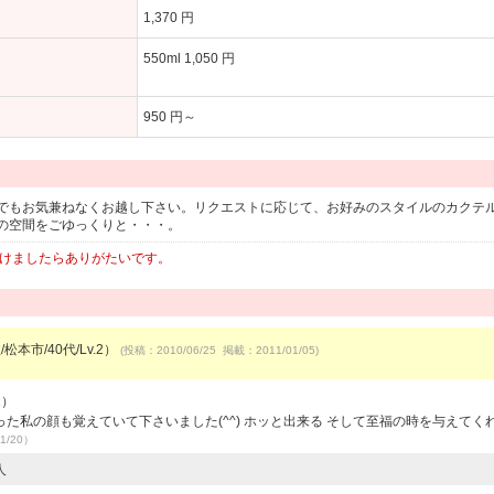
1,370 円
550ml 1,050 円
950 円～
でもお気兼ねなくお越し下さい。リクエストに応じて、お好みのスタイルのカクテ
の空間をごゆっくりと・・・。
頂けましたらありがたいです。
松本市/40代/Lv.2）
(投稿：2010/06/25 掲載：2011/01/05)
1）
た私の顔も覚えていて下さいました(^^) ホッと出来る そして至福の時を与えてく
1/20）
人