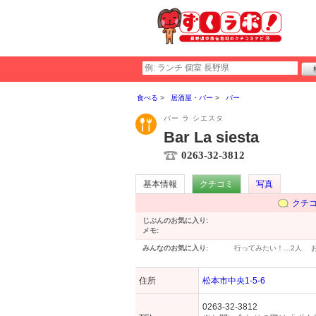
食べる
居酒屋・バー
バー
バー ラ シエスタ
Bar La siesta
0263-32-3812
基本情報
クチコミ
写真
クチ
じぶんのお気に入り:
メモ:
みんなのお気に入り:
行ってみたい！…
2人
住所
松本市中央1-5-6
0263-32-3812