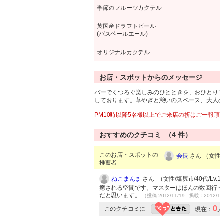
季節のフルーツカクテル
英国産ドラフトビール
(バスペールエール)
オリジナルカクテル
お店・スポットからのメッセージ
バーでくつろぐ楽しみのひとときを、おひとり
しております。華やぎと憩いのスペース、大人
PM10時以降5名様以上でご来店の折はご一報
おすすめのクチコミ （
4
件）
このお店・スポットの
会長
さん （女性/
推薦者
ねこまんま
さん （女性/塩尻市/40代/Lv.
癒される空間です。マスターはほんの数回行っ
だと思います。
（投稿:2012/11/19 掲載：2012/1
0
このクチコミに
現在：