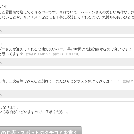
.14）
した雰囲気で迎えてくれるバーです。それでいて、バーテンさんの美しい所作や、
らないことや、リクエストなどにも丁寧に応対してくれるので、気持ちの良いひと
人
2）
ダーさんが迎えてくれる心地の良いバー。 早い時間は比較的静かなので良いですよ♪
と思ってます☆
（投稿:2011/01/27 掲載：2011/01/28）
人
ル有。二次会等でみんなと別れて、のんびりとグラスを傾けてみては・・・
（投稿:20
人
になります。
いる場合がございますのでご了承ください。
このお店・スポットのクチコミを書く