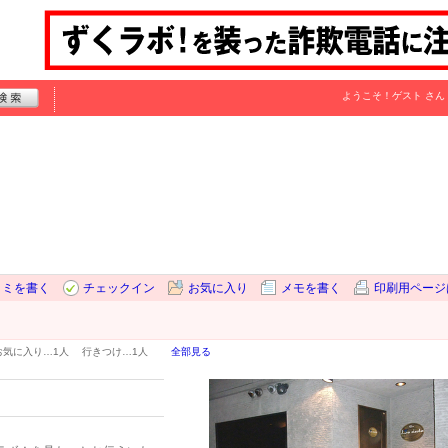
ようこそ！
ゲスト
さん
コミを書く
チェックイン
お気に入り
メモを書く
印刷用ページ
お気に入り…
1人
行きつけ…
1人
全部見る