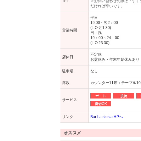
TEL
※お問い合わせの際は「ずく
だければ幸いです。
平日
19:00～翌2：00
(L.O 翌1:30)
営業時間
日・祝
19：00～24：00
(L.O 23:30)
不定休
店休日
お盆休み・年末年始休みあり
駐車場
なし
席数
カウンター11席＋テーブル1
サービス
リンク
Bar La siesta HPへ
オススメ