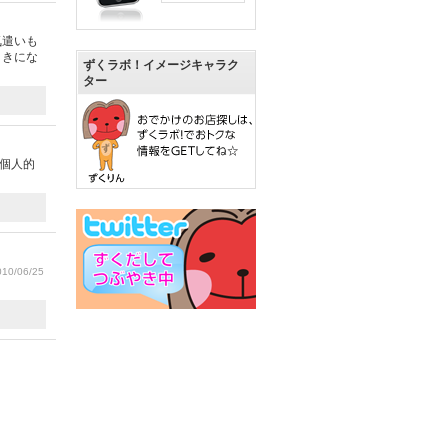
気遣いも
ときにな
ずくラボ！イメージキャラク
ター
個人的
10/06/25