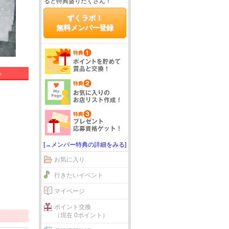
ると特典盛りだくさん！
ずくラボ！
無料メンバー登録
る
[→メンバー特典の詳細をみる]
お気に入り
行きたいイベント
マイページ
ポイント交換
（現在 0ポイント）