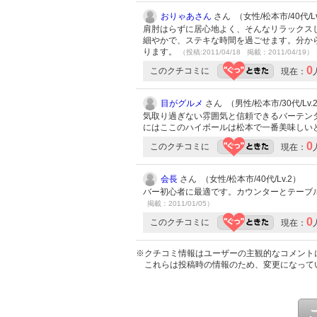
おりゃあさん
さん （女性/松本市/40代/Lv
肩肘はらずに居心地よく、そんなリラックス
細やかで、ステキな時間を過ごせます。分か
ります。
（投稿:2011/04/18 掲載：2011/04/19）
0
このクチコミに
現在：
目がグルメ
さん （男性/松本市/30代/Lv.
気取り過ぎない雰囲気と信頼できるバーテン
にはここのハイボールは松本で一番美味しい
0
このクチコミに
現在：
会長
さん （女性/松本市/40代/Lv.2）
バー初心者に最適です。カウンターとテーブ
掲載：2011/01/05）
0
このクチコミに
現在：
※クチコミ情報はユーザーの主観的なコメント
これらは投稿時の情報のため、変更になって