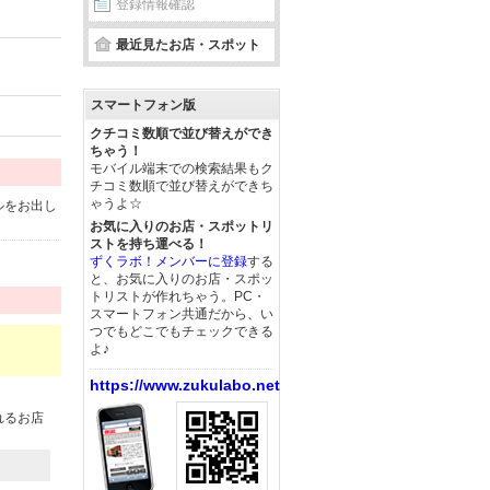
登録情報確認
最近見たお店・スポット
スマートフォン版
クチコミ数順で並び替えができ
ちゃう！
モバイル端末での検索結果もク
チコミ数順で並び替えができち
ゃうよ☆
ルをお出し
お気に入りのお店・スポットリ
ストを持ち運べる！
ずくラボ！メンバーに登録
する
と、お気に入りのお店・スポッ
トリストが作れちゃう。PC・
スマートフォン共通だから、い
つでもどこでもチェックできる
よ♪
https://www.zukulabo.net/
れるお店