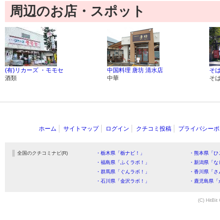
周辺のお店・スポット
(有)リカーズ ・モモセ
中国料理 唐坊 清水店
そば
酒類
中華
そ
ホーム
サイトマップ
ログイン
クチコミ投稿
プライバシーポ
全国のクチコミナビ(R)
・栃木県「栃ナビ！」
・熊本県「ひ
・福島県「ふくラボ！」
・新潟県「な
・群馬県「ぐんラボ！」
・香川県「さ
・石川県「金沢ラボ！」
・鹿児島県「
(C) HitBit