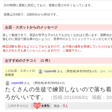
日や時間に柔軟に対応しており、授業が受けやすくなっています。
授業は月4回で、1回60分から90分です。
お店・スポットからのメッセージ
楽しく勉強できて、英語が苦手な子が1人でも少なくなればと思います。国際化
進むのに英語で困る事のないように、世界中の人とコミュニケーションがとれて
検定試験を受けるようにしておりますので、お子様の成長を実感していただけま
成人された方も多くいらっしゃいますので、ご連絡下さい。
おすすめのクチコミ （
1
件）
このお店・スポットの
copen98
さん （男性/松本市/30代/Lv.3）
(投稿：201
推薦者
copen98
さん （男性/松本市/30代/Lv.3）
たくさんの生徒で練習しないので落ち着
ろがいいです。
（投稿:2010/06/01 掲載：201
0
このクチコミに
現在：
人