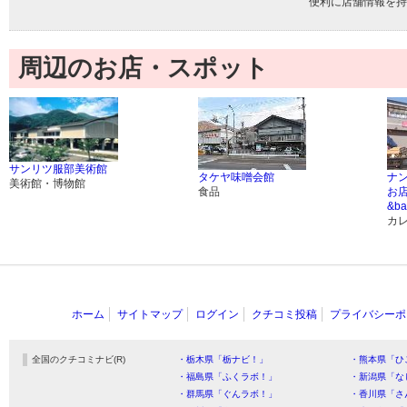
便利に店舗情報を持
周辺のお店・スポット
サンリツ服部美術館
タケヤ味噌会館
ナ
美術館・博物館
食品
お店 
&b
カ
ホーム
サイトマップ
ログイン
クチコミ投稿
プライバシーポ
全国のクチコミナビ(R)
・栃木県「栃ナビ！」
・熊本県「ひ
・福島県「ふくラボ！」
・新潟県「な
・群馬県「ぐんラボ！」
・香川県「さ