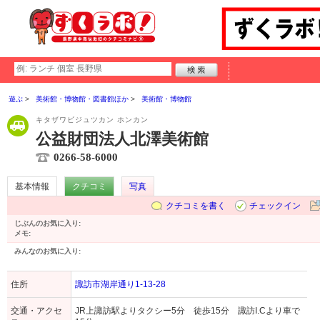
遊ぶ
美術館・博物館・図書館ほか
美術館・博物館
キタザワビジュツカン ホンカン
公益財団法人北澤美術館
0266-58-6000
基本情報
クチコミ
写真
クチコミを書く
チェックイン
じぶんのお気に入り:
メモ:
みんなのお気に入り:
住所
諏訪市湖岸通り1-13-28
交通・アクセ
JR上諏訪駅よりタクシー5分 徒歩15分 諏訪I.Cより車で