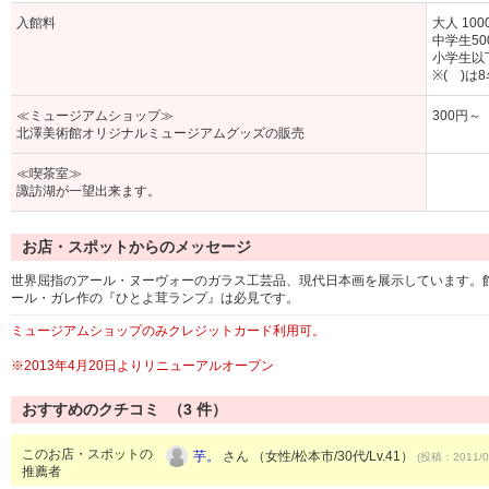
入館料
大人 100
中学生500
小学生以下
※( )
≪ミュージアムショップ≫
300円～
北澤美術館オリジナルミュージアムグッズの販売
≪喫茶室≫
諏訪湖が一望出来ます。
お店・スポットからのメッセージ
世界屈指のアール・ヌーヴォーのガラス工芸品、現代日本画を展示しています。
ール・ガレ作の『ひとよ茸ランプ』は必見です。
ミュージアムショップのみクレジットカード利用可。
※2013年4月20日よりリニューアルオープン
おすすめのクチコミ （
3
件）
このお店・スポットの
芋。
さん （女性/松本市/30代/Lv.41）
(投稿：2011/0
推薦者