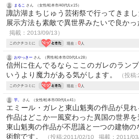
まるこ
さん （女性/松本市/40代/Lv.15）
諏訪湖まちじゅう芸術祭で行ってきまし
展示方法も素敵で異世界みたいで良かったで
掲載：2013/09/13）
0
このクチコミに
現在：
人
おやっきー
さん （男性/松本市/20代/Lv.28）
信州に住んでるならここのガレのランプ
いうより魔力がある気がします。
（投稿:2
0
このクチコミに
現在：
人
芋。
さん （女性/松本市/30代/Lv.41）
エミール・ガレと東山魁夷の作品が見れ
作品はどこか一風変わった異国の世界を
東山魁夷の作品が不思議と一つの建物の
術館です。
（投稿:2011/02/10 掲載：2011/03