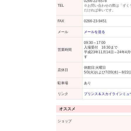
0266-22-6578
TEL
※お問い合わせの際は「ずく
だければ幸いです。
FAX
0266-23-9451
メール
メールを送る
09:30～17:00
入場受付 16:30まで
営業時間
平成23年11月14日～24年
す
休館日:火曜日
店休日
5/3(火)および7/20(水)～8
駐車場
あり
リンク
プリンス＆スカイラインミュ
オススメ
ショップ