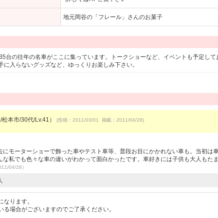
地元岡谷の「フレール」さんのお菓子
、35台の往年の名車がここに集っています。トークショーなど、イベントも予定して
手に入らないグッズなど、ゆっくりお楽しみ下さい。
松本市/30代/Lv.41）
(投稿：2011/03/01 掲載：2011/04/28)
去にモーターショーで飾った車やテスト車等、普段お目にかかれない車も。当初は
んな私でも色々な車の違いがわかって面白かったです。車好きには子供も大人もた
11/04/28）
人
になります。
いる場合がございますのでご了承ください。