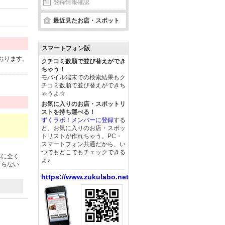
登録情報確認
最近見たお店・スポット
スマートフォン版
おります。
クチコミ数順で並び替えができ
ちゃう！
モバイル端末での検索結果もク
チコミ数順で並び替えができち
ゃうよ☆
お気に入りのお店・スポットリ
ストを持ち運べる！
ずくラボ！メンバーに登録
する
と、お気に入りのお店・スポッ
トリストが作れちゃう。PC・
スマートフォン共通だから、い
つでもどこでもチェックできる
車に全く
よ♪
まらない
https://www.zukulabo.net/