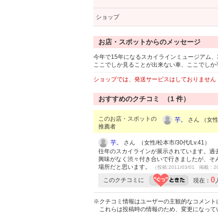
ショップ
お店・スポットからのメッセージ
今年で15年になるスカイラインミュージアム
ここでしか見ることが出来ない車、ここでしか
ショップでは、発送サービスはしておりません
おすすめのクチコミ （
1
件）
このお店・スポットの
芋。
さん （女性/
推薦者
芋。
さん （女性/松本市/30代/Lv.41）
往年のスカイラインが展示されています。過
興味がなく渋々付き合いで行きましたが、そ
場所だと思います。
（投稿:2011/03/01 掲載：20
0
このクチコミに
現在：
※クチコミ情報はユーザーの主観的なコメント
これらは投稿時の情報のため、変更になって