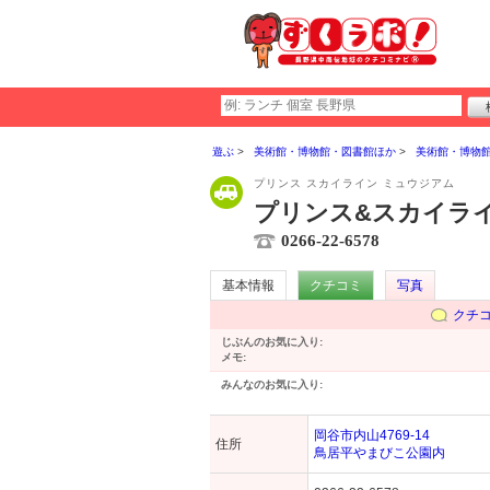
遊ぶ
美術館・博物館・図書館ほか
美術館・博物
プリンス スカイライン ミュウジアム
プリンス&スカイラ
0266-22-6578
基本情報
クチコミ
写真
クチ
じぶんのお気に入り:
メモ:
みんなのお気に入り:
岡谷市内山4769-14
住所
鳥居平やまびこ公園内