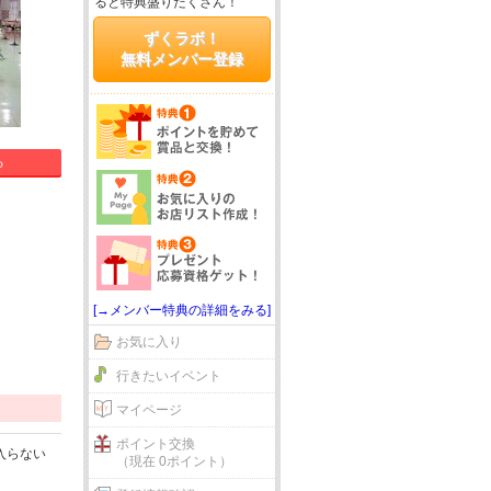
ると特典盛りだくさん！
ずくラボ！
無料メンバー登録
る
[→メンバー特典の詳細をみる]
お気に入り
行きたいイベント
マイページ
ポイント交換
入らない
（現在 0ポイント）