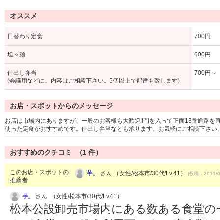
オススメ
日替わり定食
700円
坦々麺
600円
仕出し弁当
700円～
(会議用などに。内容はご相談下さい。5個以上で配達も致します)
お店・スポットからのメッセージ
お店は市場内にありますが、一般のお客様も大歓迎!!門を入って正面13番通路
使った定食がおすすめです。仕出し弁当なども承ります。お気軽にご相談下さい
おすすめのクチコミ （
1
件）
このお店・スポットの
芋。
さん （女性/松本市/30代/Lv.41）
(投稿：2011/0
推薦者
芋。
さん （女性/松本市/30代/Lv.41）
松本公設卸売市場内にある数ある食堂の