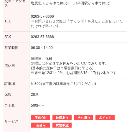
交通・アクセ
塩尻北I.Cから車で約5分、JR平田駅から車で約5分
ス
0263-57-6666
TEL
※お問い合わせの際は「ずくラボ！を見た」とお伝えいた
だければ幸いです。
FAX
0263-57-6666
営業時間
06:30～14:00
日曜日、祝日
水曜日は不定休でお休みをいただいております。
店休日
(基本的に定休日は市場営業日に準じる)
年末年始12/31～1/4、お盆期間8/15～17はお休みです。
駐車場
約300台(市場内駐車場をご利用ください)
席数
28席
ご予算
500円 ～
サービス