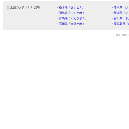
全国のクチコミナビ(R)
・栃木県「栃ナビ！」
・熊本県「ひ
・福島県「ふくラボ！」
・新潟県「な
・群馬県「ぐんラボ！」
・香川県「さ
・石川県「金沢ラボ！」
・鹿児島県「
(C) HitBit