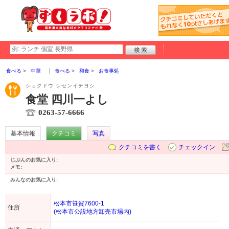
食べる
中華
食べる
和食
お食事処
ショクドウ シセンイチヨシ
食堂 四川一よし
0263-57-6666
基本情報
クチコミ
写真
クチコミを書く
チェックイン
じぶんのお気に入り:
メモ:
みんなのお気に入り:
松本市笹賀7600-1
住所
(松本市公設地方卸売市場内)