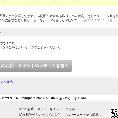
で夜遅くまで営業してます。時間問わず食事も取れるのが便利。そしてスイーツ類も
スの飲み物などもあり、色々なシーンで使えるお店です。
（投稿:2011/05/19 掲載：
人
になります。
いる場合がございますのでご了承ください。
このお店・スポットのクチコミを書く
移転を報告
■
このお店・スポットをモバイルでみる
読取機能付きのモバイルなら、右のバーコードから簡単に