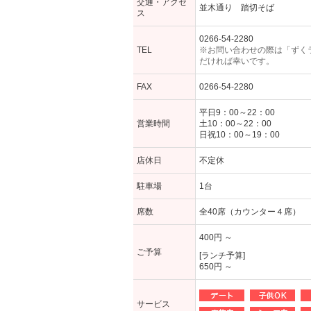
交通・アクセ
並木通り 踏切そば
ス
0266-54-2280
TEL
※お問い合わせの際は「ずく
だければ幸いです。
FAX
0266-54-2280
平日9：00～22：00
営業時間
土10：00～22：00
日祝10：00～19：00
店休日
不定休
駐車場
1台
席数
全40席（カウンター４席）
400円 ～
ご予算
[ランチ予算]
650円 ～
サービス