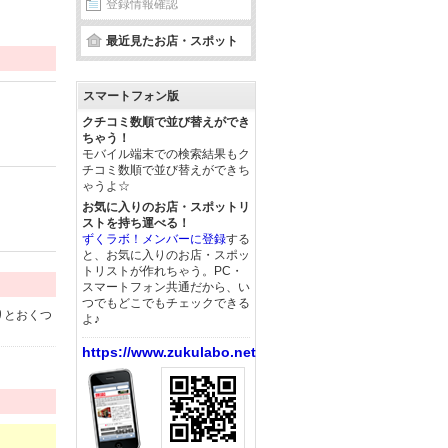
登録情報確認
最近見たお店・スポット
スマートフォン版
クチコミ数順で並び替えができ
ちゃう！
モバイル端末での検索結果もク
チコミ数順で並び替えができち
ゃうよ☆
お気に入りのお店・スポットリ
ストを持ち運べる！
ずくラボ！メンバーに登録
する
と、お気に入りのお店・スポッ
トリストが作れちゃう。PC・
スマートフォン共通だから、い
つでもどこでもチェックできる
りとおくつ
よ♪
https://www.zukulabo.net/