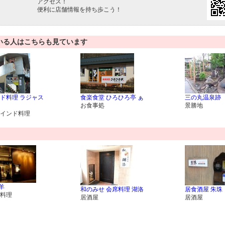
アクセス！
便利に店舗情報を持ち歩こう！
いる人はこちらも見ています
ド料理 ラジャス
食楽食堂 ひろひろ亭 ぁ
三の丸温泉跡
お食事処
景勝地
インド料理
羊
和のみせ 会席料理 湖洛
居食酒屋 朱珠
料理
居酒屋
居酒屋