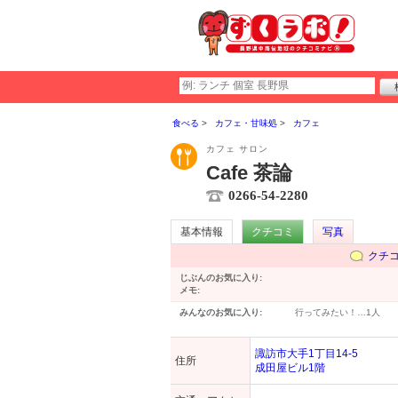
食べる
カフェ・甘味処
カフェ
カフェ サロン
Cafe 茶論
0266-54-2280
基本情報
クチコミ
写真
クチ
じぶんのお気に入り:
メモ:
みんなのお気に入り:
行ってみたい！…
1人
諏訪市大手1丁目14-5
住所
成田屋ビル1階