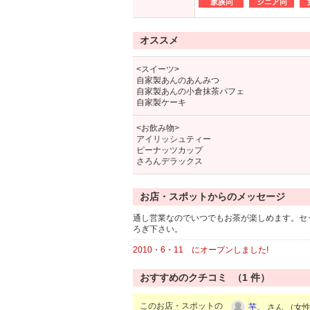
オススメ
<スイーツ>
自家製あんのあんみつ
自家製あんの小倉抹茶パフェ
自家製ケーキ
<お飲み物>
アイリッシュティー
ピーナッツカップ
さろんデラックス
お店・スポットからのメッセージ
通し営業なのでいつでもお茶が楽しめます。セ
ろぎ下さい。
2010・6・11 にオープンしました!
おすすめのクチコミ （
1
件）
このお店・スポットの
芋。
さん （女性/